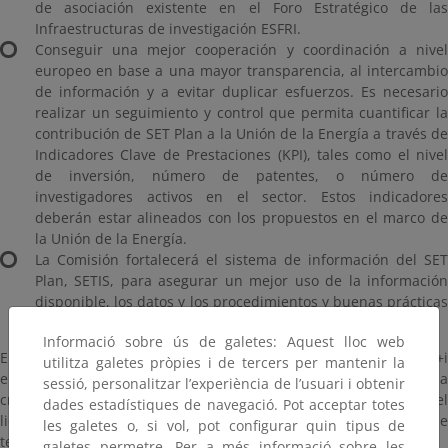
de asociación existente en el Foro Estratégico de las
Infraestructuras de investigación ESFRI.
Conseguir una mejor cooperación y coordinación a nivel
europeo en base a una mayor transparencia, al intercambio
de información y a evitar duplicar esfuerzos. Es necesario
realizar un seguimiento y control que permita cuantificar la
contribución de SET Plan a la Unión de la Energía a través de
Indicadores Clave de Prestaciones (KPI), tales como el nivel
de inversión, número de patentes, o número de
investigadores activos en el sector. Estos indicadores
deberán estar alineados con los propuestos en el marco de
la Unión de la Energía.
La Comisión fortalecerá el sistema de información del SET
Plan, SETIS, para asegurar un mejor uso de la información
disponible, los datos y los procedimientos y buenas prácticas
de los actores implicados y los Estados miembros.
Informació sobre ús de galetes: Aquest lloc web
El nuevo y actualizado SET Plan propone diez acciones de I+D+i
utilitza galetes pròpies i de tercers per mantenir la
enfocadas a acelerar la transformación del sistema energético y la
sessió, personalitzar l’experiència de l’usuari i obtenir
creación de empleo y crecimiento económico, asegurando el
dades estadístiques de navegació. Pot acceptar totes
liderazgo de la Unión Europea en el desarrollo y despliegue de
les galetes o, si vol, pot configurar quin tipus de
tecnologías de energía bajas en carbono.
galetes permetre. Per a més informació sobre les