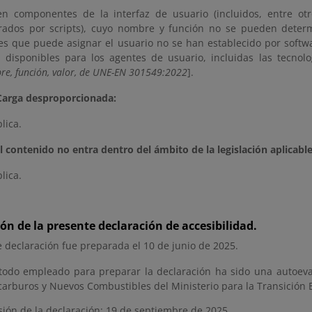
ten componentes de la interfaz de usuario (incluidos, entre o
rados por scripts), cuyo nombre y función no se pueden determi
es que puede asignar el usuario no se han establecido por softwa
 disponibles para los agentes de usuario, incluidas las tecnolo
e, función, valor, de UNE-EN 301549:2022
].
Carga desproporcionada:
lica.
l contenido no entra dentro del ámbito de la legislación aplicable
lica.
ón de la presente declaración de accesibilidad.
 declaración fue preparada el 10 de junio de 2025.
todo empleado para preparar la declaración ha sido una autoeva
carburos y Nuevos Combustibles del Ministerio para la Transición E
sión de la declaración: 19 de septiembre de 2025.