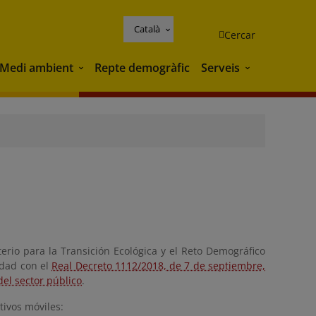
Català
Cercar
Medi ambient
Repte demogràfic
Serveis
Medi ambient
Serveis
rio para la Transición Ecológica y el Reto Demográfico
idad con el
Real Decreto 1112/2018, de 7 de septiembre,
del sector público
.
tivos móviles: