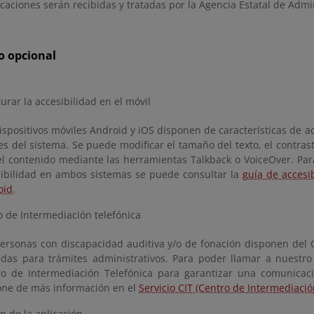
aciones serán recibidas y tratadas por la Agencia Estatal de Admin
o opcional
urar la accesibilidad en el móvil
ispositivos móviles Android y iOS disponen de características de 
es del sistema. Se puede modificar el tamaño del texto, el contras
el contenido mediante las herramientas Talkback o VoiceOver. Par
sibilidad en ambos sistemas se puede consultar la
guía de accesi
oid
.
o de Intermediación telefónica
ersonas con discapacidad auditiva y/o de fonación disponen del C
das para trámites administrativos. Para poder llamar a nuestro
o de Intermediación Telefónica para garantizar una comunicació
one de más información en el
Servicio CIT (Centro de Intermediació
n de la aplicación