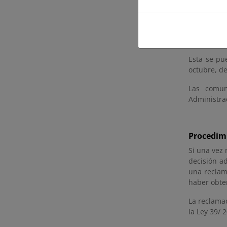
c
d
En la Solic
que se trat
Esta se pu
octubre, d
Las comun
Administrac
Procedimi
Si una vez 
decisión ad
una reclama
haber obte
La reclama
la Ley 39/ 