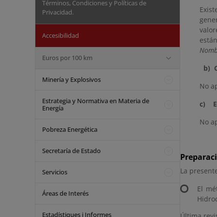
Términos, Condiciones y Políticas de
Exis
Privacidad.
gene
valor
Accesibilidad
están
Nombr
Euros por 100 km
b) 
Minería y Explosivos
No ap
Estrategia y Normativa en Materia de
c)
E
Energía
No ap
Pobreza Energética
Secretaría de Estado
Preparaci
La presente
Servicios
El mé
Áreas de Interés
Hidro
Estadístiques i Informes
Última revi