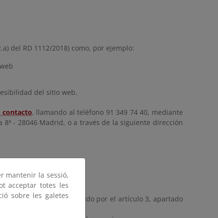
2.a) del RD 1112/2018) como, por ejemplo:
 web
esibilidad del sitio web.
 contacto
, llamando al teléfono 91 349 74 40, mediante
a 8ª - 28046 Madrid, o a través de la siguiente dirección
er mantenir la sessió,
ot acceptar totes les
ció sobre les galetes
2/2018 según lo establecido por el artículo 3, apartado