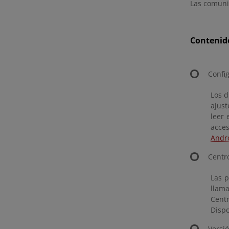
Las comunic
Contenid
Config
Los d
ajust
leer 
acce
Andr
Centr
Las p
llama
Centr
Disp
Versió