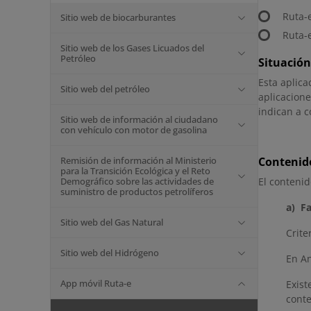
Ruta-e
Sitio web de biocarburantes
Ruta-e
Sitio web de los Gases Licuados del
Petróleo
Situació
Esta aplica
Sitio web del petróleo
aplicacione
indican a c
Sitio web de información al ciudadano
con vehículo con motor de gasolina
Remisión de información al Ministerio
Contenido
para la Transición Ecológica y el Reto
Demográfico sobre las actividades de
El contenid
suministro de productos petrolíferos
a) F
Sitio web del Gas Natural
Crite
Sitio web del Hidrógeno
En An
App móvil Ruta-e
Exis
conte