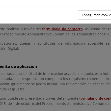
ontenidos que están exentos del cumplimiento de los req
esproporcionada.
itud de información accesible, se debe concretar, con toda clarida
Configuració cookie
a de una solicitud razonable y legítima.
ede realizar a través del
formulario de contacto
, así como del r
el Procedimiento Administrativo Común de las Administraciones Púb
icaciones, quejas y solicitudes de información accesible se
ión Digital.
ento de aplicación
realizada una solicitud de información accesible o queja, ésta hub
optada, o la respuesta no cumpliera los requisitos contemplados e
ción. Igualmente se podrá iniciar una reclamación en el caso de q
nido respuesta.
ción puede ser presentada través del siguiente
formulario de con
2015, de 1 de octubre, del Procedimiento Administrativo Común de 