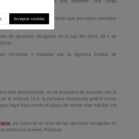
uisitos de accesibilidad por imponer una carga
d, los hechos, razones y petición que permitan constatar
s
Acceptar cookies
esto de opciones recogidas en la Ley 39/ 2015, de 1 de
licas.
rán recibidas y tratadas por la Agencia Estatal de
iera sido desestimada, no se estuviera de acuerdo con la
n el artículo 12.5, la persona interesada podrá iniciar
ue haya trascurrido el plazo de veinte días hábiles sin
tacto
, así como en el resto de las opciones recogidas en
las Administraciones Públicas.