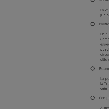
La ve
junio
Políti
En cu
Combu
espec
pued
circu
sitio
Están
La po
la Tr
sobre
Compr
A pes