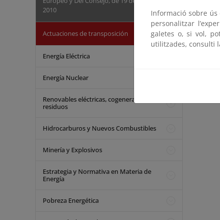
Europeo y Del Consejo, de 19 de mayo de
2010
Informació sobre ús d
personalitzar l’expe
Actuaciones de transposición
galetes o, si vol, p
utilitzades, consulti 
Energía Eléctrica
Energía Nuclear
Renovables eléctricas, cogeneración y
residuos
Hidrocarburos y Nuevos Combustibles
Minería y Explosivos
Estrategia y Normativa en Materia de
Energía
Pobreza Energética