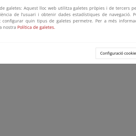
e galetes: Aquest lloc web utilitza galetes pròpies i de tercers p
riència de l’usuari i obtenir dades estadístiques de navegació. P
ot configurar quin tipus de galetes permetre. Per a més informa
la nostra
Política de galetes.
Configuració cookie