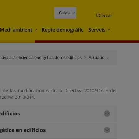
Català
Cercar
Medi ambient
Repte demogràfic
Serveis
Medi ambient
Serveis
iva a la eficiencia energética de los edificios
Actuaciones de transposición
l de las modificaciones de la Directiva 2010/31/UE del
rectiva 2018/844.
dificios
ética en edificios