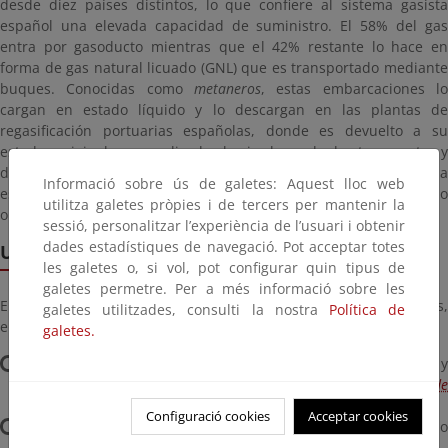
desde diez países distintos, lo que confiere al sistema gasista
español una elevada capacidad de suministro. El 58% del gas
entra por gasoducto mientras que el 42% restante lo hace en
forma de gas natural licuado (GNL) que es transportado mediante
buques. Conocidas como
metaneros
, estas embarcaciones lo
cargan en estado líquido y lo descargan en las plantas de
regasificación portuarias españolas, donde es devuelto a su
estado original y canalizado hacia la red de transporte y
distribución. Con un 37% del total europeo almacenado, España
Informació sobre ús de galetes: Aquest lloc web
está llamada a convertirse en el principal mercado
utilitza galetes pròpies i de tercers per mantenir la
organizado ("hub" ) de gas natural licuado de Europa.
sessió, personalitzar l’experiència de l’usuari i obtenir
dades estadístiques de navegació. Pot acceptar totes
Usos y aplicaciones
les galetes o, si vol, pot configurar quin tipus de
galetes permetre. Per a més informació sobre les
El gas natural se utiliza como fuente de energía para varios usos,
galetes utilitzades, consulti la nostra
Política de
entre los que destacan:
galetes.
Calefacción, aire acondicionado, agua caliente sanitaria y
cocción para usos comerciales y domésticos (
Consejos d
seguridad
asociados).
Configuració cookies
Acceptar cookies
Generación de electricidad a través de las centrales de ciclo
combinado.