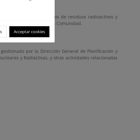
lancia y control de traslados de residuos radioactivos y
n destino al exterior de la Comunidad.
s
Acceptar cookies
 gestionado por la Dirección General de Planificación y
cleares y Radiactivas, y otras actividades relacionadas