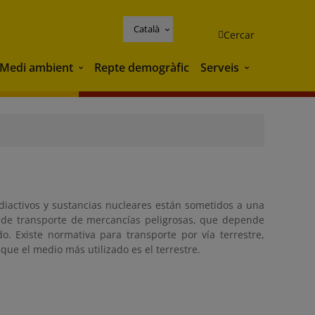
Català
Cercar
Medi ambient
Repte demogràfic
Serveis
Medi ambient
Serveis
diactivos y sustancias nucleares están sometidos a una
a de transporte de mercancías peligrosas, que depende
o. Existe normativa para transporte por vía terrestre,
nque el medio más utilizado es el terrestre.