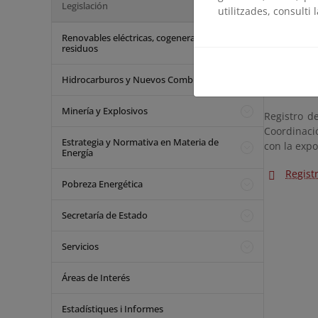
Legislación
utilitzades, consulti 
Códig
Renovables eléctricas, cogeneración y
Real 
residuos
combu
Registro
Hidrocarburos y Nuevos Combustibles
Minería y Explosivos
Registro de
Coordinació
Estrategia y Normativa en Materia de
con la expo
Energía
Regist
Pobreza Energética
Secretaría de Estado
Servicios
Áreas de Interés
Estadístiques i Informes