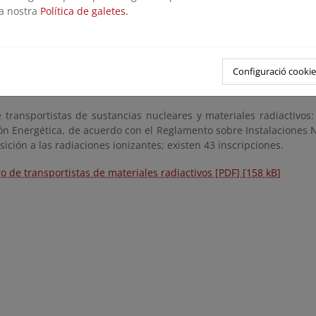
la nostra
Política de galetes.
o Marítimo Internacional de mercancías peligrosas (IMDG).
Decreto 243/2009, de 27 de febrero
, por el que se regula la vigi
stible nuclear gastado entre Estados miembros o procedentes o co
Configuració cookie
s
 transportistas de sustancias nucleares y materiales radiactivos:
n Energética, de acuerdo con el Reglamento sobre Instalaciones Nu
sición a las radiaciones ionizantes; existen 43 inscripciones.
ro de transportistas de materiales radiactivos [PDF] [158 kB]