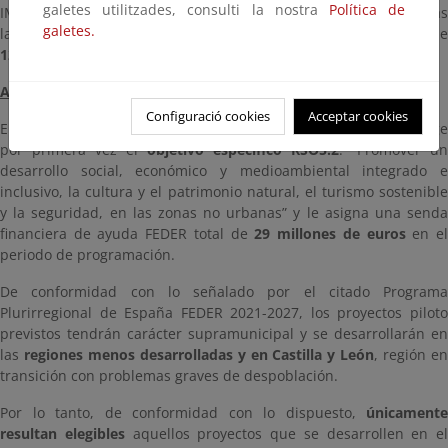
galetes utilitzades, consulti la nostra
Política de
IMPORTANTE. Plazo prorrogado hasta el
28 de marzo de 2025
tra
galetes.
la última actualización del borrador de convocatoria con fecha de
12 de marzo de 2025
.
Antecedentes
Configuració cookies
Acceptar cookies
El
Programa Plurirregional de España FEDER 2021-2027
recog
por primera vez el
objetivo específico RSO5.2
. “Promover un
desarrollo social, económico y medioambiental integrado e
inclusivo, la cultura y el patrimonio natural, el turismo sostenible
y la seguridad, en las zonas no urbanas” y le asigna una senda
financiera de ayuda FEDER total de
29 millones de euros
en e
periodo de programación.
De conformidad con lo señalado por el citado Programa
Plurirregional de España FEDER 2021-2027, los proyectos piloto
previstos tendrán carácter supramunicipal y se desarrollarán en
las
regiones menos desarrolladas y en Castilla y León
, región e
transición con problemas graves de despoblación.
Por lo tanto, de conformidad con lo dispuesto,
únicamente
resultan elegibles
aquellos proyectos que se desarrollen en el