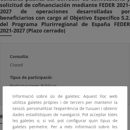
solicitud de cofinanciación mediante FEDER 2021-
2027 de operaciones desarrolladas por
beneficiarios con cargo al Objetivo Específico 5.2.
del Programa Plurirregional de España FEDER
2021-2027 (Plazo cerrado)
Consulta:
Closed
Tipus de participació:
Participaciones Públicas
Informació sobre ús de galetes: Aquest lloc web
utilitza galetes pròpies i de tercers per mantenir la
sessió, personalitzar l’experiència de l’usuari i obtenir
dades estadístiques de navegació. Pot acceptar totes
Resumen
les galetes o, si vol, pot configurar quin tipus de
galetes permetre. Per a més informació sobre les