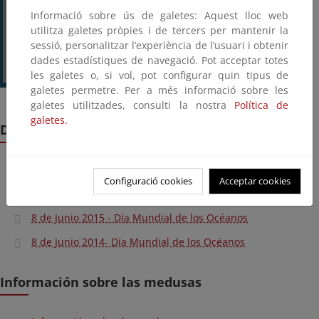
Informació sobre ús de galetes: Aquest lloc web
utilitza galetes pròpies i de tercers per mantenir la
sessió, personalitzar l’experiència de l’usuari i obtenir
dades estadístiques de navegació. Pot acceptar totes
les galetes o, si vol, pot configurar quin tipus de
galetes permetre. Per a més informació sobre les
galetes utilitzades, consulti la nostra
Política de
galetes.
Día Mundial de los Océanos
8 de Junio 2017 - Día Mundial de los Océanos
Configuració cookies
Acceptar cookies
8 de Junio 2016 - Día Mundial de los Océanos
8 de Junio 2015 - Día Mundial de los Océanos
8 de Junio 2014- Día Mundial de los Océanos
Información sobre las medusas