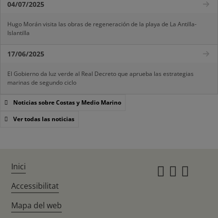
04/07/2025
Hugo Morán visita las obras de regeneración de la playa de La Antilla-
Islantilla
17/06/2025
El Gobierno da luz verde al Real Decreto que aprueba las estrategias
marinas de segundo ciclo
Noticias sobre Costas y Medio Marino
Ver todas las noticias
Inici
Instagr
Twitte
Fac
Accessibilitat
Mapa del web