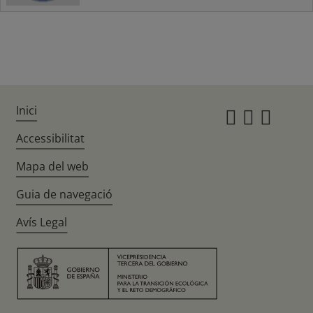
Inici
Instagr
Twitte
Fac
Accessibilitat
Mapa del web
Guia de navegació
Avís Legal