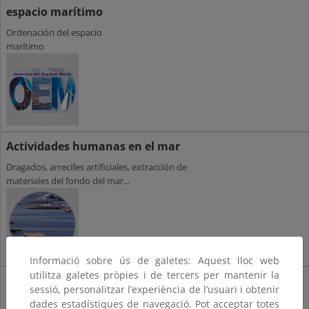
espacio marítimo
Ordenación del espacio
marítimo
Actividades humanas en el mar
Dragados, arrecifes artificiales, extracción de
materiales del fondo del mar...
Informació sobre ús de galetes: Aquest lloc web
utilitza galetes pròpies i de tercers per mantenir la
Protección internacional del mar
sessió, personalitzar l’experiència de l’usuari i obtenir
Convenios internacionales dedicados a la
dades estadístiques de navegació. Pot acceptar totes