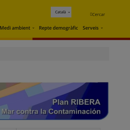
Català
Cercar
Medi ambient
Repte demogràfic
Serveis
Medi ambient
Serveis