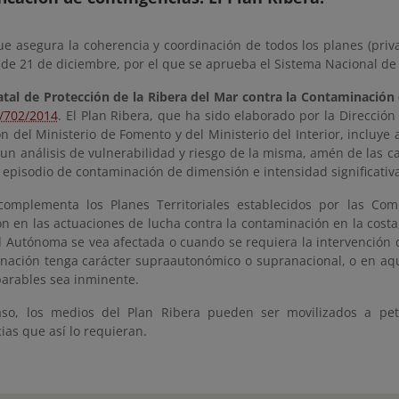
e asegura la coherencia y coordinación de todos los planes (priva
 de 21 de diciembre, por el que se aprueba el Sistema Nacional d
atal de Protección de la Ribera del Mar contra la Contaminación 
/702/2014
. El Plan Ribera, que ha sido elaborado por la Dirección
n del Ministerio de Fomento y del Ministerio del Interior, incluye 
un análisis de vulnerabilidad y riesgo de la misma, amén de las c
 episodio de contaminación de dimensión e intensidad significativ
complementa los Planes Territoriales establecidos por las Co
ón en las actuaciones de lucha contra la contaminación en la cost
Autónoma se vea afectada o cuando se requiera la intervención d
nación tenga carácter supraautonómico o supranacional, o en aqu
parables sea inminente.
aso, los medios del Plan Ribera pueden ser movilizados a p
ias que así lo requieran.