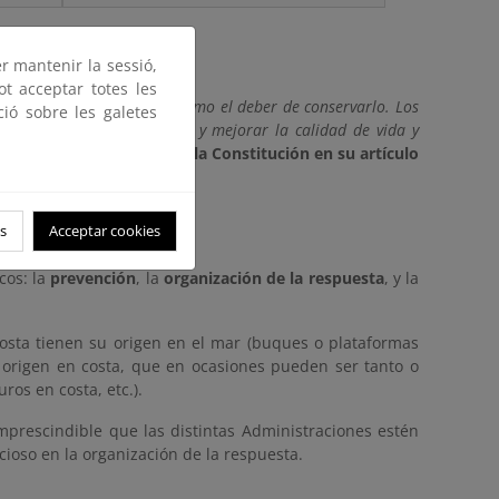
er mantenir la sessió,
ot acceptar totes les
rollo de la persona, así como el deber de conservarlo. Los
ció sobre les galetes
ales, con el fin de proteger y mejorar la calidad de vida y
 colectiva."
Así lo declara
la Constitución en su
artículo
s
Acceptar cookies
cos: la
prevención
, la
organización de la respuesta
, y la
osta tienen su origen en el mar (buques o plataformas
 origen en costa, que en ocasiones pueden ser tanto o
os en costa, etc.).
prescindible que las distintas Administraciones estén
oso en la organización de la respuesta.