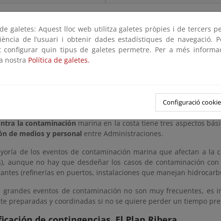
aminación marina accidental
e galetes: Aquest lloc web utilitza galetes pròpies i de tercers p
riència de l’usuari i obtenir dades estadístiques de navegació. P
en el derecho a disfrutar de un medio ambiente adecuado para el desar
ot configurar quin tipus de galetes permetre. Per a més informa
licos velarán por la utilización racional de todos los recursos natur
la nostra
Política de galetes.
restaurar el medio ambiente, apoyándose en la indispensable solidaridad
r leyendo
a contra la contaminación marina
Configuració cookie
ontra la contaminación
marina en la costa tiene tres aspectos bási
ón de medios y personal
entre Administraciones.
yoría de los eventos de contaminación marina que afectan a la c
as), aunque no hay que desdeñar los casos de contaminación con
ntes (refinerías en puertos, instalaciones que manejan hidrocarbur
 grandes eventos de contaminación no son muy frecuentes, es im
e preparadas y coordinadas si no se quiere perder un tiempo preci
ficación de contingencias. El Plan Ribera.