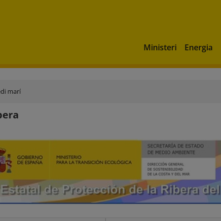
Ministeri
Energia
di marí
bera