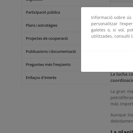
La cont
Participació pública
Informació sobre ús d
personalitzar l’expe
Plans i estratègies
"Todos tien
galetes o, si vol, p
poderes púb
utilitzades, consulti 
Projectes de cooperació
defender y 
45
.
Segui
Publicacions i documentació
La luch
Preguntes més freqüents
La lucha c
Enllaços d'interès
coordinaci
La gran ma
petrolífer
más importa
Aunque los
debidament
La plani