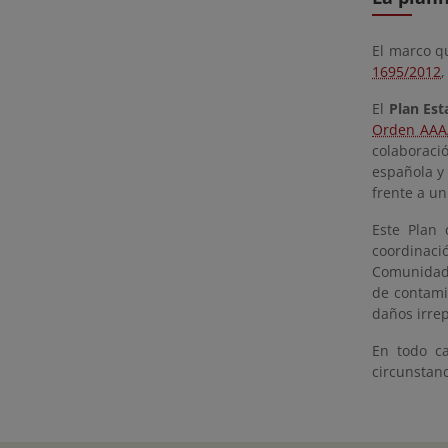
El marco qu
1695/2012
,
El
Plan Est
Orden AAA
colaboració
española y 
frente a un
Este Plan 
coordinaci
Comunidad 
de contami
daños irre
En todo c
circunstanc