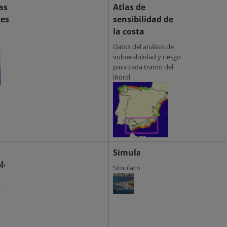
as
Atlas de
tes
sensibilidad de
la costa
Datos del análisis de
vulnerabilidad y riesgo
para cada tramo del
litoral
Simulacros
les
Simulacros
s