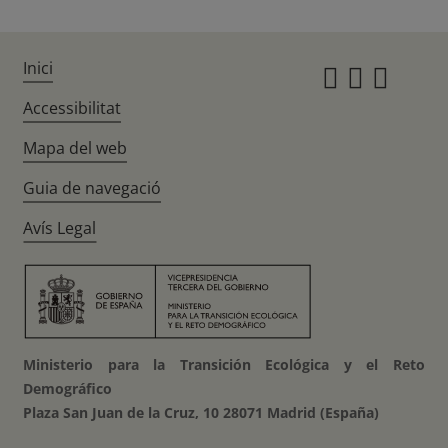
Inici
Instagr
Twitte
Fac
Accessibilitat
Mapa del web
Guia de navegació
Avís Legal
Ministerio para la Transición Ecológica y el Reto
Demográfico
Plaza San Juan de la Cruz, 10 28071 Madrid (España)