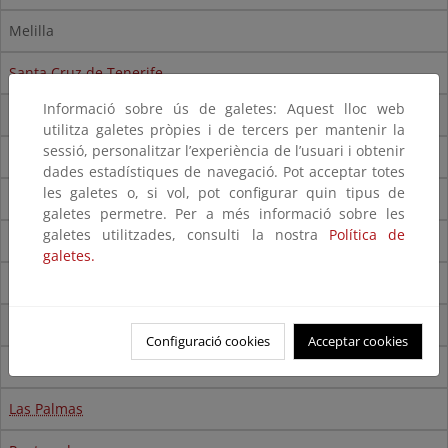
Melilla
Santa Cruz de Tenerife
Informació sobre ús de galetes: Aquest lloc web
Asturias
utilitza galetes pròpies i de tercers per mantenir la
sessió, personalitzar l’experiència de l’usuari i obtenir
Castellón
dades estadístiques de navegació. Pot acceptar totes
les galetes o, si vol, pot configurar quin tipus de
Huelva
galetes permetre. Per a més informació sobre les
galetes utilitzades, consulti la nostra
Política de
Murcia
galetes.
Valencia
Illes Balears
Configuració cookies
Acceptar cookies
Ceuta
Las Palmas