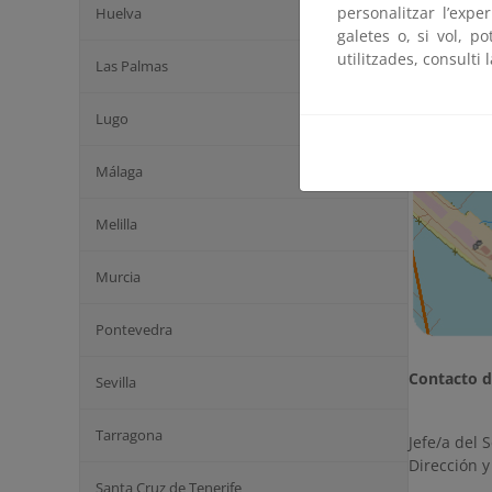
personalitzar l’expe
Huelva
galetes o, si vol, p
utilitzades, consulti 
Las Palmas
Lugo
Málaga
Melilla
Murcia
Pontevedra
Contacto de
Sevilla
Tarragona
Jefe/a del S
Dirección y
Santa Cruz de Tenerife