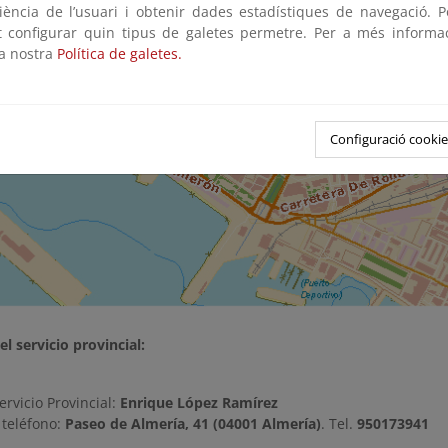
riència de l’usuari i obtenir dades estadístiques de navegació. P
ot configurar quin tipus de galetes permetre. Per a més informa
la nostra
Política de galetes.
Configuració cookie
l servicio provincial:
ervicio Provincial:
Enrique López Ramírez
 teléfono:
Paseo de Almería, 41 (04001 Almería)
. Tel.
950173941