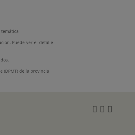
 temática
ción. Puede ver el detalle
idos.
re (DPMT) de la provincia
Instagra
Twitter
Face