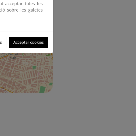
ot acceptar totes les
ció sobre les galetes
s
Acceptar cookies