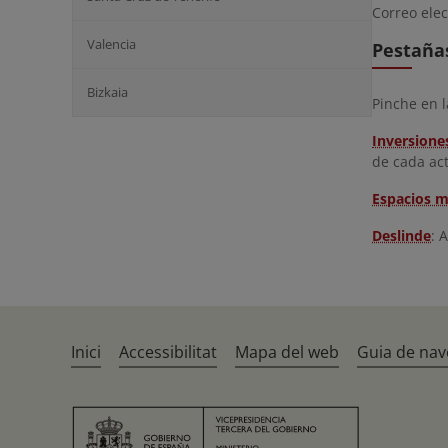
Correo elec
Valencia
Pestañas
Bizkaia
Pinche en l
Inversione
de cada ac
Espacios m
Deslinde
: 
Inici
Accessibilitat
Mapa del web
Guia de nav