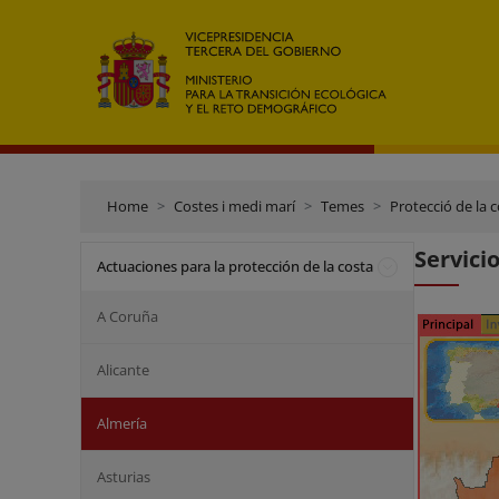
Home
Costes i medi marí
Temes
Protecció de la 
Servici
Actuaciones para la protección de la costa
A Coruña
Alicante
Almería
Asturias