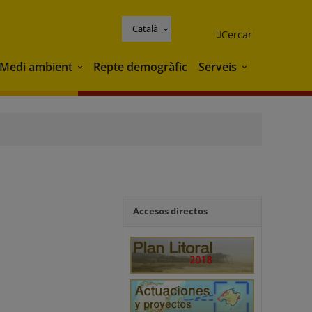
Català
Cercar
Medi ambient
Repte demogràfic
Serveis
Medi ambient
Serveis
Accesos directos