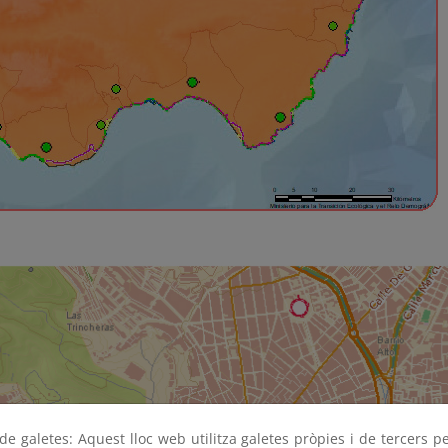
e galetes: Aquest lloc web utilitza galetes pròpies i de tercers p