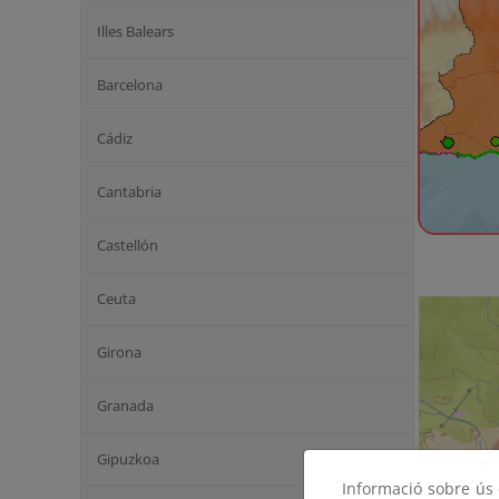
Illes Balears
Barcelona
Cádiz
Cantabria
Castellón
Ceuta
Girona
Granada
Gipuzkoa
Informació sobre ús d