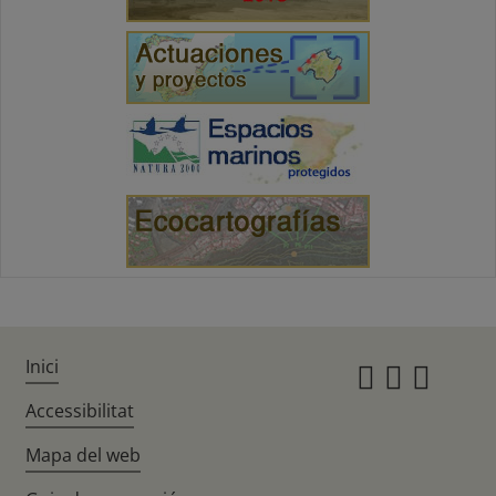
Inici
Instagr
Twitte
Fac
Accessibilitat
Mapa del web