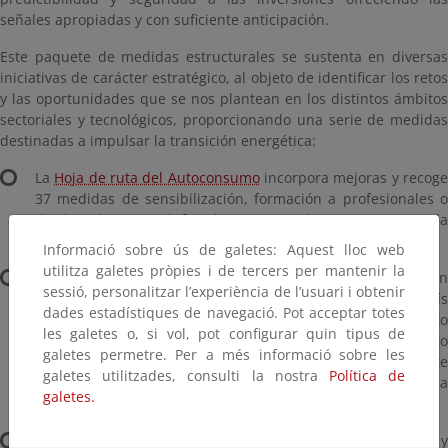
señales apropiadas y con suficiente anticipación.
Este paquete de medidas estructurales se sustenta en diversas
iniciativas de carácter estratégico, al objeto de identificar los retos
y las oportunidades que se nos plantean en los distintos ámbitos
sectoriales y tecnológicos, proporcionando una serie de medidas
destinadas a impulsar la transición energética:
La
Hoja de ruta del Autoconsumo
incorpora mejoras y recog
37 medidas de sensibilización, formación a profesionales o
divulgación, con el fin de mejorar el conocimiento y la
aceptación del autoconsumo por parte de toda la población.
Informació sobre ús de galetes: Aquest lloc web
utilitza galetes pròpies i de tercers per mantenir la
La
Hoja de ruta del Hidrógeno renovable
ofrece una Visió
sessió, personalitzar l’experiència de l’usuari i obtenir
2030 y 2050, estableciendo unos ambiciosos objetivos país
dades estadístiques de navegació. Pot acceptar totes
en 2030 cuya consecución asegurará el posicionamiento
les galetes o, si vol, pot configurar quin tipus de
industrial y tecnológico de nuestra economía en el contexto
galetes permetre. Per a més informació sobre les
comunitario, la descarbonización de un volumen relevante
galetes utilitzades, consulti la nostra
Política de
del hidrógeno consumido actualmente y la plena
galetes.
introducción del hidrógeno en la movilidad sostenible.
La
Hoja de ruta del Biogás
identifica los retos 