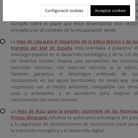
oportunidades para el progresivo desarrollo del biogás en
Configuració cookies
Acceptar cookies
España, proporcionando una serie de medidas destinadas a
su impulso y promoción, y aprovechando el consenso
europeo sobre el papel que debe desempeñar este vector
energético en el contexto de la recuperación verde.
La
Hoja de ruta para el desarrollo de la Eólica Marina y de la
Energías del Mar en España
está orientada a potenciar e
liderazgo español en el desarrollo tecnológico y de la I+D de
las distintas fuentes limpias que aprovechan los recursos
naturales marinos, con especial atención a la eólica.
También garantiza el despliegue ordenado de las
instalaciones en las aguas territoriales, de modo que sea
respetuoso con el medio ambiente, compatible con otros
usos y actividades y se aproveche para mejorar el
conocimiento del medio marino.
La
Hoja de Ruta para la gestión sostenible de las Materia
Primas Minerales
refuerza la autonomía estratégica del paí
y la seguridad de abastecimiento de suministros clave para
la transición energética y el desarrollo digital.