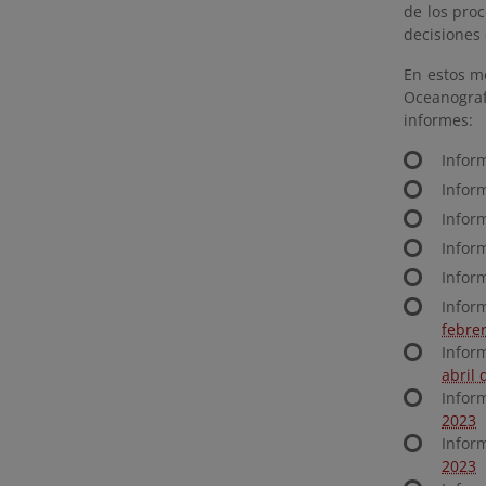
de los pro
decisiones 
En estos m
Oceanograf
informes:
Infor
Infor
Infor
Infor
Infor
Infor
febre
Infor
abril 
Infor
2023
Infor
2023