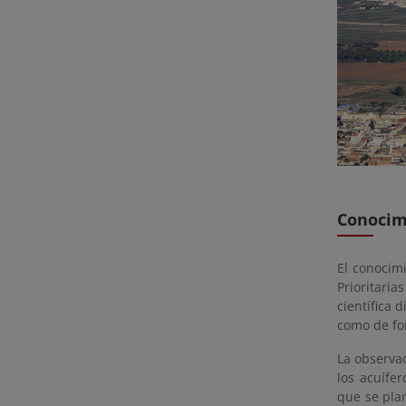
Conocimi
El conocim
Prioritari
científica 
como de fo
La observac
los acuífe
que se plan