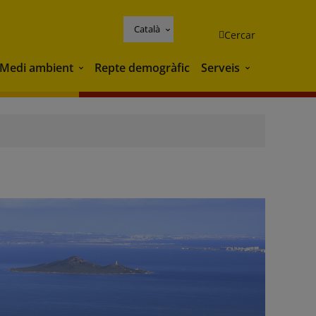
Català
Cercar
Medi ambient
Repte demogràfic
Serveis
Medi ambient
Serveis