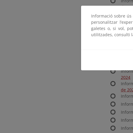
Infor
de 20
Infor
Informació sobre ús d
dicie
personalitzar l’expe
Infor
galetes o, si vol, p
de 20
utilitzades, consulti 
Infor
2024
Infor
Infor
2024
Infor
2024
Infor
de 20
Infor
Infor
Infor
Infor
Infor