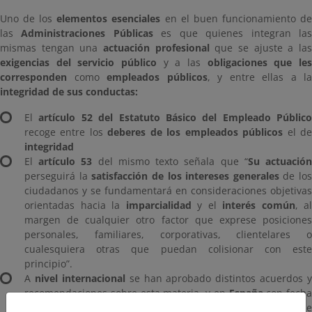
Uno de los
elementos esenciales
en el buen funcionamiento d
las
Administraciones Públicas
es que quienes integran la
mismas tengan una
actuación profesional
que se ajuste a la
exigencias del servicio público
y a las
obligaciones que le
corresponden
como
empleados públicos
, y entre ellas a la
integridad de sus conductas:
El
artículo 52 del Estatuto Básico del Empleado Público
recoge entre los
deberes de los empleados públicos
el d
integridad
El
artículo 53
del mismo texto señala que “
Su actuació
perseguirá la
satisfacción de los intereses generales
de los
ciudadanos y se fundamentará en consideraciones objetivas
orientadas hacia la
imparcialidad
y el
interés común
, al
margen de cualquier otro factor que exprese posiciones
personales, familiares, corporativas, clientelares o
cualesquiera otras que puedan colisionar con este
principio”.
A
nivel internacional
se han aprobado distintos acuerdos y
recomendaciones sobre esta materia, y en
España
con fecha
28 de enero de 2025
se
aprobó
por Acuerdo del Consejo d