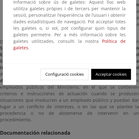
Informació sobre ús de galetes: Aquest lloc web
Ministros el
Sistema de Integridad de la Administració
utilitza galetes pròpies i de tercers per mantenir la
General del Estado
. En este proceso se insiste en l
sessió, personalitzar l’experiència de l’usuari i obtenir
conveniencia de externalizar este compromiso con la
dades estadístiques de navegació. Pot acceptar totes
integridad para preservar la confianza del ciudadano en la
les galetes o, si vol, pot configurar quin tipus de
actuación de los poderes públicos.
galetes permetre. Per a més informació sobre les
galetes utilitzades, consulti la nostra
Política de
De acuerdo con lo anterior, y en el marco de la construcción de un
galetes.
Sistema de integridad
en el
Ministerio para la Transición
Ecológica y el Reto Demográfico
, por
Resolución de
Subsecretario
se ha aprobado la creación del
Sistema de
Integridad
del Ministerio, así como una
declaración instituciona
de compromiso de lucha contra el fraude y la corrupción y un
Configuració cookies
Acceptar cookies
documento de conducta profesional o código ético
de los
empleados públicos del Ministerio, en el que se contienen
criterios e instrucciones de actuación cuando se producen
situaciones que involucren a un empleado público y puedan dar
lugar a un conflicto de intereses, o en las que se plantee la
procedencia o no de abstenerse de intervenir en un
procedimiento.
Documentación relacionada