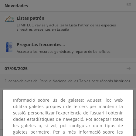
Novedades
Listas patrón
El MITECO revisa y actualiza la Lista Patrón de las especies
silvestres presentes en España
Preguntas frecuentes...
Acceso a los recursos genéticos y reparto de beneficios
07/08/2025
El censo de aves del Parque Nacional de las Tablas bate récords históricos
27/06/2025
Informació sobre ús de galetes: Aquest lloc web
utilitza galetes pròpies i de tercers per mantenir la
La reunión ministerial de OSPAR refuerza la acción conjunta para proteger
el Atlántico Nordeste
sessió, personalitzar l’experiència de l’usuari i obtenir
dades estadístiques de navegació. Pot acceptar totes
Noticias sobre Biodiversidad
les galetes o, si vol, pot configurar quin tipus de
galetes permetre. Per a més informació sobre les
Ver todas las noticias