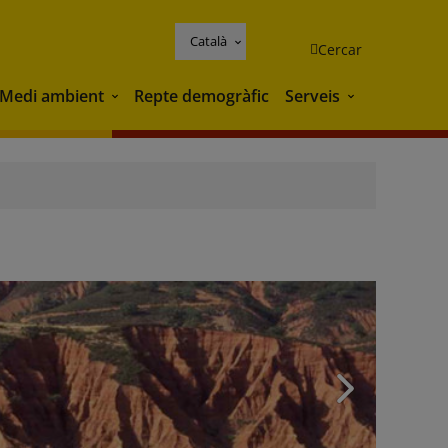
Català
Cercar
Medi ambient
Repte demogràfic
Serveis
Medi ambient
Serveis