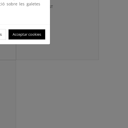
Información sobre
ció sobre les galetes
EUDR, EUTR y FLEGT
s
Acceptar cookies