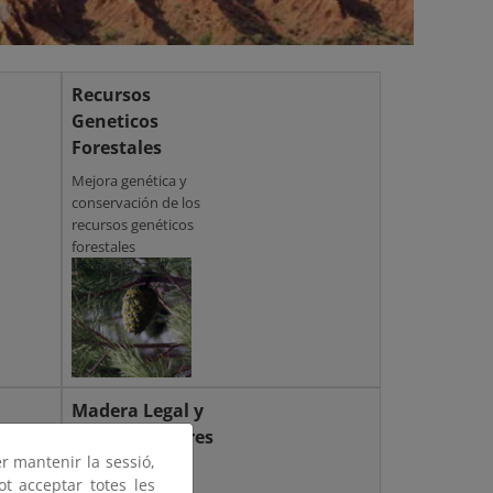
Recursos
Geneticos
Forestales
Mejora genética y
conservación de los
recursos genéticos
forestales
Madera Legal y
productos libres
deforestación
er mantenir la sessió,
ot acceptar totes les