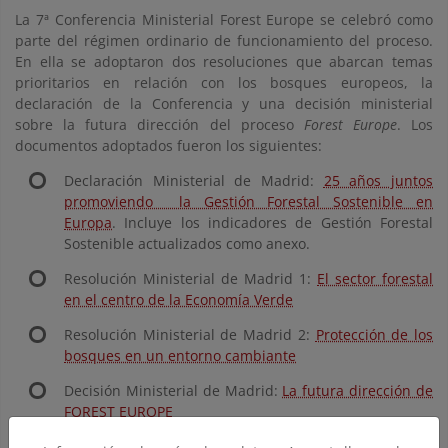
La 7ª Conferencia Ministerial Forest Europe se celebró como
parte del régimen ordinario de funcionamiento del proceso.
En ella se adoptaron dos resoluciones que abarcan temas
prioritarios en relación con los bosques europeos, la
declaración de la Conferencia y una decisión ministerial
sobre la futura dirección del proceso
Forest Europe
. Los
documentos adoptados fueron los siguientes:
Declaración Ministerial de Madrid:
25 años juntos
promoviendo la Gestión Forestal Sostenible en
Europa
. Incluye los indicadores de Gestión Forestal
Sostenible actualizados como anexo.
Resolución Ministerial de Madrid 1:
El sector forestal
en el centro de la Economía Verde
Resolución Ministerial de Madrid 2:
Protección de los
bosques en un entorno cambiante
Decisión Ministerial de Madrid:
La futura dirección de
FOREST EUROPE
La Conferencia Ministerial Extraordinaria
Forest Europe
se