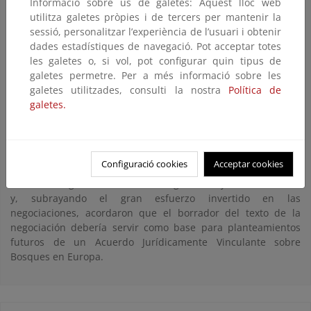
Informació sobre ús de galetes: Aquest lloc web
celebró la tarde del 21 de octubre. Esta reunión fue
utilitza galetes pròpies i de tercers per mantenir la
específicamente prevista dentro del Mandato Ministerial de
sessió, personalitzar l’experiència de l’usuari i obtenir
Oslo para la negociación de un Acuerdo Jurídicamente
dades estadístiques de navegació. Pot acceptar totes
Vinculante sobre los Bosques en Europa. Concretamente
les galetes o, si vol, pot configurar quin tipus de
tenía como objetivo recibir y considerar los resultados del
galetes permetre. Per a més informació sobre les
Comité Intergubernamental de Negociación, que fue creado
galetes utilitzades, consulti la nostra
Política de
con el mandato de desarrollar este Acuerdo.
galetes.
El Comité trasladó que, a pesar de los esfuerzos y de los
consensos alcanzados en las cuestiones sustanciales del
Acuerdo, finalmente no se había podido alcanzar un texto
Configuració cookies
Acceptar cookies
consensuado. Los ministros reconocieron el trabajo del
Comité Intergubernamental de Negociación y sus resultados,
y, subrayando el gran esfuerzo invertido en las
negociaciones, acordaron que el borrador del texto de la
negociación debería servir como base para planteamientos
futuros de un Acuerdo Jurídicamente Vinculante sobre
Bosques en Europa.