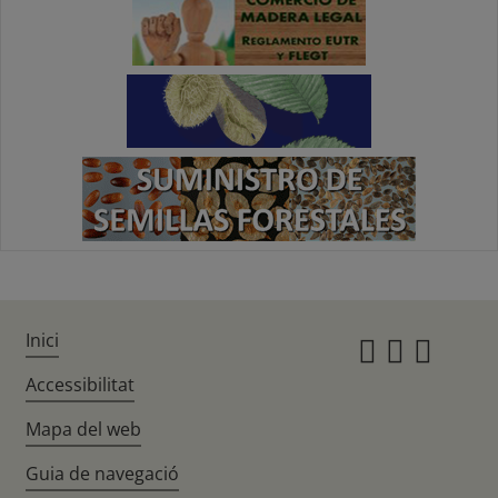
Inici
Instagr
Twitte
Fac
Accessibilitat
Mapa del web
Guia de navegació