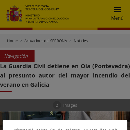
Menú
Home
Actuacions del SEPRONA
Notícies
Navegación
La Guardia Civil detiene en Oia (Pontevedra)
al presunto autor del mayor incendio del
verano en Galicia
2
Images