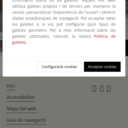
Informació sobre ús de galetes: Aquest lloc web
utilitza galetes pròpies i de tercers per mantenir la
sessió, personalitzar l’experiència de l’usuari i obtenir
dades estadístiques de navegació. Pot acceptar totes
les galetes o, si vol, pot configurar quin tipus de
galetes permetre. Per a més informació sobre les
1/2
galetes utilitzades, consulti la nostra
Política de
galetes.
Configuració cookies
Acceptar cookies
Inici
Instagr
Twitte
Fac
Accessibilitat
Mapa del web
Guia de navegació