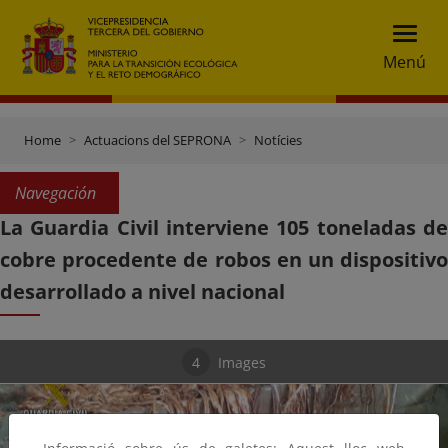
Menú
Home
Actuacions del SEPRONA
Notícies
Navegación
La Guardia Civil interviene 105 toneladas de
cobre procedente de robos en un dispositivo
desarrollado a nivel nacional
4
Images