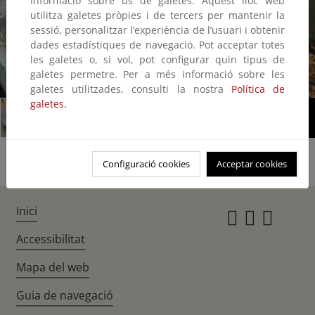
Informació sobre ús de galetes: Aquest lloc web
utilitza galetes pròpies i de tercers per mantenir la
sessió, personalitzar l’experiència de l’usuari i obtenir
dades estadístiques de navegació. Pot acceptar totes
les galetes o, si vol, pot configurar quin tipus de
galetes permetre. Per a més informació sobre les
1/4
galetes utilitzades, consulti la nostra
Política de
galetes.
Configuració cookies
Acceptar cookies
Inici
Instagr
Twitte
Fac
Accessibilitat
Mapa del web
Guia de navegació