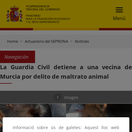
Menú
Home
Actuacions del SEPRONA
Notícies
Navegación
La Guardia Civil detiene a una vecina de
Murcia por delito de maltrato animal
1
Images
Informació sobre ús de galetes: Aquest lloc web