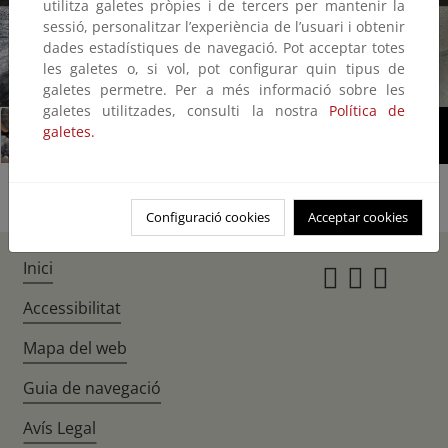
utilitza galetes pròpies i de tercers per mantenir la
sessió, personalitzar l’experiència de l’usuari i obtenir
dades estadístiques de navegació. Pot acceptar totes
les galetes o, si vol, pot configurar quin tipus de
1/1
galetes permetre. Per a més informació sobre les
galetes utilitzades, consulti la nostra
Política de
galetes.
Configuració cookies
Acceptar cookies
Inici
Instagr
Twitte
Fac
Accessibilitat
Mapa del web
Guia de navegació
Avís Legal