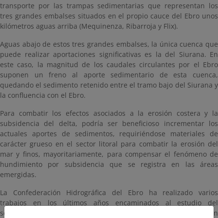
transporte por las trampas sedimentarias que representan los
tres grandes embalses situados en el propio cauce del Ebro unos
kilómetros aguas arriba (Mequinenza, Ribarroja y Flix).
Aguas abajo de estos tres grandes embalses, la única cuenca que
puede realizar aportaciones significativas es la del Siurana. En
este caso, la magnitud de los caudales circulantes por el Ebro
suponen un freno al aporte sedimentario de esta cuenca,
quedando el sedimento retenido entre el tramo bajo del Siurana y
la confluencia con el Ebro.
Para combatir los efectos asociados a la erosión costera y la
subsidencia del delta, podría ser beneficioso incrementar los
actuales aportes de sedimentos, requiriéndose materiales de
carácter grueso en el sector litoral para combatir la erosión del
mar y finos, mayoritariamente, para compensar el fenómeno de
hundimiento por subsidencia que se registra en las áreas
emergidas.
La Confederación Hidrográfica del Ebro ha realizado varios
trabajos en los últimos años encaminados al estudio del
sedimento retenido en el embalse de Ribarroja y que plantean