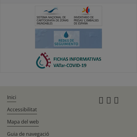
Inici
Instagr
Twitte
Fac
Accessibilitat
Mapa del web
Guia de navegació