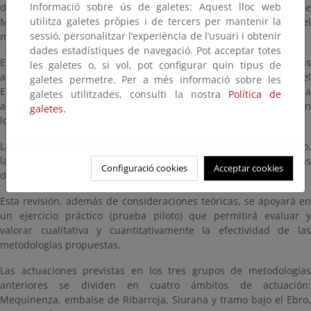
Informació sobre ús de galetes: Aquest lloc web
diversos escenarios en la explotación conjunta en los embalses de
utilitza galetes pròpies i de tercers per mantenir la
Mequinenza y Ribarroja de cara a una movilización favorable del
sessió, personalitzar l’experiència de l’usuari i obtenir
mismo.
dades estadístiques de navegació. Pot acceptar totes
El objeto del proyecto es evaluar la metodología a aplicar en las
les galetes o, si vol, pot configurar quin tipus de
actuaciones de mantenimiento del cauce en el tramo bajo del
galetes permetre. Per a més informació sobre les
Ebro, que favorezcan el transporte de sedimentos, así como la
galetes utilitzades, consulti la nostra
Política de
adquisición de conocimiento respecto a la dinámica esperable en
galetes.
los sedimentos movilizados.
Las metodologías a revisar son las de movilización del sedimento,
las de evaluación de la efectividad de dragado y, por último, las
Configuració cookies
Acceptar cookies
de medición de la movilidad actual de sedimentos.
Esta revisión, además de consideraciones teóricas, se apoyará en
un ejercicio práctico (prueba piloto) que permitirá evaluar y
valorar cualitativa y cuantitativamente la efectividad de las
metodologías propuestas.
Las actuaciones previstas en los tres grupos de metodologías
anteriores se dividen en cuatro ámbitos de actuación:
Mequinenza, embalse de Ribarroja, Siurana y tramo bajo el Ebro,