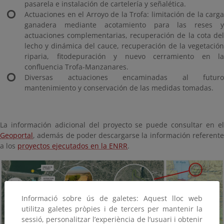
pasarela e instalación de cartelería y señalética.
Actuaciones en el Arroyo de la Trofa: limitación de la carga
ganadera mediante acotamiento para las reses y
actuaciones complementarias, recuperación de la cota del
lecho y dinámica del cauce, recuperación de la vegetación
riparia, fitodepuración y nuevo cerramiento en la
confluencia Trofa-Manzanares.
Diversas actuaciones encaminadas al futuro
mantenimiento y conservación de las medidas tomadas.
La información adicional del proyecto se puede consultar en el
Geoportal
, además de poder descargarse la información referente
a los
proyectos ejecutados en la ENRR
.
Informació sobre ús de galetes: Aquest lloc web
utilitza galetes pròpies i de tercers per mantenir la
sessió, personalitzar l’experiència de l’usuari i obtenir