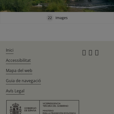
22
Images
Inici
Instagr
Twitte
Fac
Accessibilitat
Mapa del web
Guia de navegació
Avís Legal