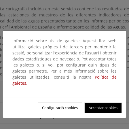
La cartografía incluida en este servicio contiene los resultados de
las estaciones de muestreo de los diferentes indicadores de
calidad de las aguas presentados tanto en los informes periódicos
Perfil Ambiental de España e Informe sobre calidad de las Aguas.
Los indicadores de calidad de las aguas subterráneas son de
Informació sobre ús de galetes: Aquest lloc web
carácter son de carácter físico químico. Para el cálculo de cada
utilitza galetes pròpies i de tercers per mantenir la
indicador, por Demarcación Hidrográfica (en adelante (DDHH), se
sessió, personalitzar l’experiència de l’usuari i obtenir
ha calcula el porcentaje de estaciones que se encuentran en una
dades estadístiques de navegació. Pot acceptar totes
determinada categoría definida. La inclusión de las estaciones de
les galetes o, si vol, pot configurar quin tipus de
muestreo en cada categoría es la que se refleja geográficamente
galetes permetre. Per a més informació sobre les
en este servicio.
galetes utilitzades, consulti la nostra
Política de
galetes.
Contenido de nitratos de origen agrario en las
aguas subterráneas (2023)
Configuració cookies
Acceptar cookies
Detección de plaguicidas en las aguas
subterráneas (2023)