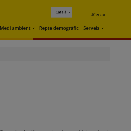
Català
Cercar
Medi ambient
Repte demogràfic
Serveis
Medi ambient
Serveis