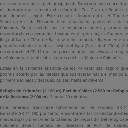
dirección norte por la pleta (majada) de Saboredo hasta encontrar
el itinerario que remonta el collado del Tuc Gran de Sendrosa,
que deberéis seguir. Este collado, situado entre el Tuc de
Sendrosa y el de Pishader, tiene una buena panorámica hacia
Colomèrs. Se desciende por la empinada ladera y pronto os
encontraréis con pequeños bosquetes de pino negro. Cuando se
llega al Lac de Clòto de Baish se debe remontar ligeramente un
pequeño collado situado al oeste del lago (Coret deth Clòto). Allí
encontraréis el GR-11 que, en pocos minutos, os llevará al refugio
de Colomèrs, situado sobre la presa del Lac Major de Colomèrs.
Estáis en la vertiente atlántica de los Pirineos; casi seguro que
podréis notarlo por las nieblas que aparecerán hacia el mediodía,
primero a lo lejos y después, quizás, hasta envolveros.
Refugio de Colomèrs (2.120 m)-Port de Caldes (2.580 m)-Refugio
de la Restanca (2.000 m).
3 horas 30 minutos.
Este itinerario transcurre totalmente por el sendero GR-11
(variante GR-11-18); por tanto, encontraréis las correspondientes
marcas rojas y blancas en la totalidad del recorrido. Del refugio de
Colomèrs debéis tomarlo en dirección al Port de Caldes.