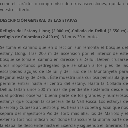
como el carácter o compromiso de otras ascensiones, quedan a
vuestro criterio.
DESCRIPCIÓN GENERAL DE LAS ETAPAS
Refugio del Estany Llong (2.000 m)-Collada de Dellui (2.550 m)-
refugio de Colomina (2.420 m).
3 horas 30 minutos.
Se toma el camino que en dirección sur remonta el bosque del
estany Llong. Tras 200 m de ascensión por el interior de este
bosque se toma el camino en dirección a Dellui. Deben cruzarse
unos inoportunos pedregales que se sitúan a los pies de las
escarpadas agujas de Dellui y del Tuc de la Montanyeta para
llegar al estany de Dellui. Éste muestra una curiosa península que
permite entrar hasta el centro del estany. Hasta la Collada de
Dellui, faltan unos 200 m más de pendiente sostenida desde la
cuál podréis observar buena parte de los grandes y numerosos
estanys que ocupan la cabecera de la Vall Fosca. Los estanys de
Eixerola y Cubieso a vuestros pies, llenan la cubeta glacial que nos
separa del majestuoso Pic de Tort; más allá, los de Mariolo y el
extenso Tort nos indican por donde transcurre la última parte de
la etapa. Se desciende hasta el Eixerola y siguiendo el itinerario 15