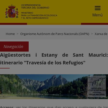
Menú
Home
Organisme Autònom de Parcs Nacionals (OAPN)
Xarxa de
Navegación
Aigüestortes i Estany de Sant Maurici:
itinerario "Travesía de los Refugios"
Accesos
: ver los itinerarios que dan acceso a cualquiera de los