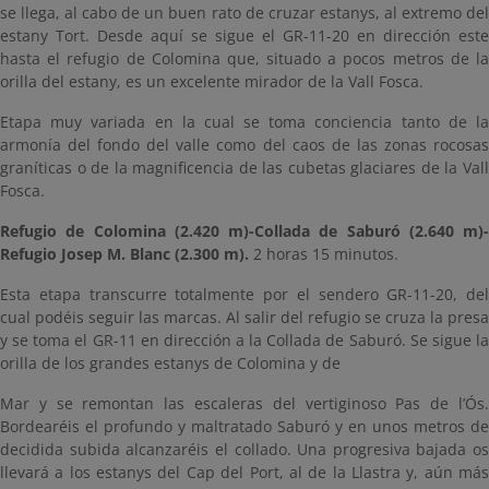
se llega, al cabo de un buen rato de cruzar estanys, al extremo del
estany Tort. Desde aquí se sigue el GR-11-20 en dirección este
hasta el refugio de Colomina que, situado a pocos metros de la
orilla del estany, es un excelente mirador de la Vall Fosca.
Etapa muy variada en la cual se toma conciencia tanto de la
armonía del fondo del valle como del caos de las zonas rocosas
graníticas o de la magnificencia de las cubetas glaciares de la Vall
Fosca.
Refugio de Colomina (2.420 m)-Collada de Saburó (2.640 m)-
Refugio Josep M. Blanc (2.300 m).
2 horas 15 minutos.
Esta etapa transcurre totalmente por el sendero GR-11-20, del
cual podéis seguir las marcas. Al salir del refugio se cruza la presa
y se toma el GR-11 en dirección a la Collada de Saburó. Se sigue la
orilla de los grandes estanys de Colomina y de
Mar y se remontan las escaleras del vertiginoso Pas de l’Ós.
Bordearéis el profundo y maltratado Saburó y en unos metros de
decidida subida alcanzaréis el collado. Una progresiva bajada os
llevará a los estanys del Cap del Port, al de la Llastra y, aún más