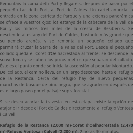
Remontáis la coma deth Port y llegaréis, después de pasar por el
pequeño Lac deth Port, al Port de Caldes. Un cartel anuncia la
entrada en la zona estricta de Parque y una extensa panorámica
se ofrece a vuestros ojos: los estanys de la cabecera de la Vall de
Boí y los míticos tres miles de la cresta de Besiberris. Se
desciende al estany del Port de Caldes, bastante más grande que
su gemelo aranés. y se remonta un pequeño collado que
permitirá cruzar la Serra de le Pales del Port. Desde el pequeño
collado queda el Coret d’Oelhacrestada al frente; se desciende la
suave loma y se suben los pocos metros que separan del collado.
Éste es el punto donde se inicia la ascensión al popular Montardo.
Del collado, el camino lleva, en un largo descenso, hasta el refugio
de la Restanca. Cerca del refugio hay de nuevo pequeñas
manchas de bosque de pino negro, que se agradecen después de
este largo paseo por el paisaje supraforestal.
Si se desea acortar la travesía, en esta etapa existe la opción de
atajar e ir desde el Port de Caldes directamente al refugio Ventosa
i Calvell.
Refugio de la Restanca (2.000 m)-Coret d’Oelhacrestada (2.470
m)-Refugio Ventosa i Calvell (2.200 m).
2 horas 30 minutos.