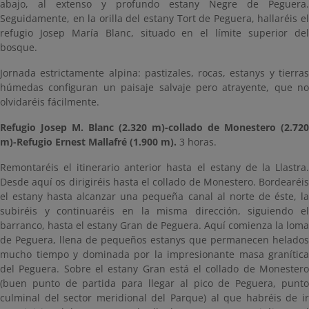
abajo, al extenso y profundo estany Negre de Peguera.
Seguidamente, en la orilla del estany Tort de Peguera, hallaréis el
refugio Josep María Blanc, situado en el límite superior del
bosque.
Jornada estrictamente alpina: pastizales, rocas, estanys y tierras
húmedas configuran un paisaje salvaje pero atrayente, que no
olvidaréis fácilmente.
Refugio Josep M. Blanc (2.320 m)-collado de Monestero (2.720
m)-Refugio Ernest Mallafré (1.900 m).
3 horas.
Remontaréis el itinerario anterior hasta el estany de la Llastra.
Desde aquí os dirigiréis hasta el collado de Monestero. Bordearéis
el estany hasta alcanzar una pequeña canal al norte de éste, la
subiréis y continuaréis en la misma dirección, siguiendo el
barranco, hasta el estany Gran de Peguera. Aquí comienza la loma
de Peguera, llena de pequeños estanys que permanecen helados
mucho tiempo y dominada por la impresionante masa granítica
del Peguera. Sobre el estany Gran está el collado de Monestero
(buen punto de partida para llegar al pico de Peguera, punto
culminal del sector meridional del Parque) al que habréis de ir