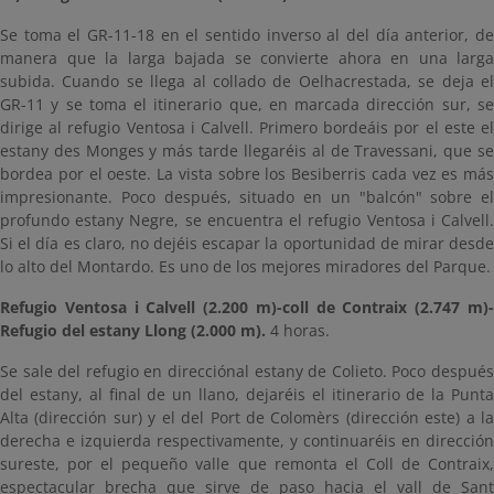
Se toma el GR-11-18 en el sentido inverso al del día anterior, de
manera que la larga bajada se convierte ahora en una larga
subida. Cuando se llega al collado de Oelhacrestada, se deja el
GR-11 y se toma el itinerario que, en marcada dirección sur, se
dirige al refugio Ventosa i Calvell. Primero bordeáis por el este el
estany des Monges y más tarde llegaréis al de Travessani, que se
bordea por el oeste. La vista sobre los Besiberris cada vez es más
impresionante. Poco después, situado en un "balcón" sobre el
profundo estany Negre, se encuentra el refugio Ventosa i Calvell.
Si el día es claro, no dejéis escapar la oportunidad de mirar desde
lo alto del Montardo. Es uno de los mejores miradores del Parque.
Refugio Ventosa i Calvell (2.200 m)-coll de Contraix (2.747 m)-
Refugio del estany Llong (2.000 m).
4 horas.
Se sale del refugio en direcciónal estany de Colieto. Poco después
del estany, al final de un llano, dejaréis el itinerario de la Punta
Alta (dirección sur) y el del Port de Colomèrs (dirección este) a la
derecha e izquierda respectivamente, y continuaréis en dirección
sureste, por el pequeño valle que remonta el Coll de Contraix,
espectacular brecha que sirve de paso hacia el vall de Sant