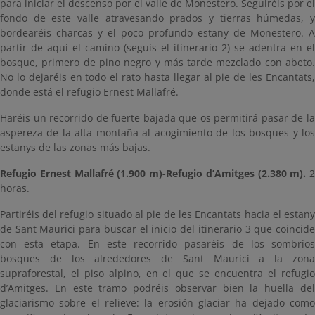
para iniciar el descenso por el valle de Monestero. Seguiréis por el
fondo de este valle atravesando prados y tierras húmedas, y
bordearéis charcas y el poco profundo estany de Monestero. A
partir de aquí el camino (seguís el itinerario 2) se adentra en el
bosque, primero de pino negro y más tarde mezclado con abeto.
No lo dejaréis en todo el rato hasta llegar al pie de les Encantats,
donde está el refugio Ernest Mallafré.
Haréis un recorrido de fuerte bajada que os permitirá pasar de la
aspereza de la alta montaña al acogimiento de los bosques y los
estanys de las zonas más bajas.
Refugio Ernest Mallafré (1.900 m)-Refugio d’Amitges (2.380 m).
2
horas.
Partiréis del refugio situado al pie de les Encantats hacia el estany
de Sant Maurici para buscar el inicio del itinerario 3 que coincide
con esta etapa. En este recorrido pasaréis de los sombríos
bosques de los alrededores de Sant Maurici a la zona
supraforestal, el piso alpino, en el que se encuentra el refugio
d’Amitges. En este tramo podréis observar bien la huella del
glaciarismo sobre el relieve: la erosión glaciar ha dejado como