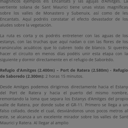
magníficos ejemplos els Encantats y las agujas d’Amitges. La
vertiente solana de Sant Maurici tiene unas vistas magníficas
sobre los valles de Monastero y Subenuix, así como de les
Encantats. Aquí podréis constatar el efecto devastador de los
aludes sobre la vegetación.
La ruta es corta y os podréis entretener con las aguas de los
estanys, con las truchas que aquí nadan o con las flores de los
ranúnculos acuáticos que lo cubren todo de blanco. Si queréis
hacer el circuito en menos días podéis unir esta etapa con la
siguiente y dormir directamente en el refugio de Saborèdo.
Refugio d’Amitges (2.400m) – Port de Ratera (2.580m) - Refugio
de Saboredo (2.300m):
2 horas 15 minutos.
Desde Amitges podemos dirigirnos directamente hacia el Estany
del Port de Ratera y hacia el puerto del mismo nombre,
remontando la loma que separa los Estanys d’Amitges del propio
valle de Ratera, por donde sube el GR-11. Primero se llega a un
falso collado, desde el cual, desviándonos unos pocos metros al
este, se alcanza a un excelente mirador sobre los valles de Sant
Maurici y Ratera. Al llegar al amplio