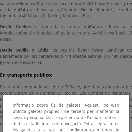
salida de Hinojos/Chucena, y la carretera A-481 hacia Hinojos, y de
allí la A-484 que lleva hacia Almonte. Desde Almonte, se debe
tomar la A-483 hacia El Rocío y Matalascañas.
Desde Huelva:
se toma la carretera A-494 que lleva haci
Matalascañas. En Matalascañas, la carretera A-483 lleva hacia El
Rocío.
Desde Sevilla o Cádiz:
es posible llegar hasta Sanlúcar d
Barrameda por las carreteras A-471 (desde Lebrija) y A-480 desde
(Jerez de la Frontera).
En transporte público:
En autobús se puede acceder a El Rocío, que tiene conexión a pie
con el Centro de Visitantes La Rocina. Los Centros de Visitantes
Palacio del Acebrón y El Acebuche solo son accesibles en vehículo
Informació sobre ús de galetes: Aquest lloc web
particular, siendo El Rocío y Matalascañas las poblaciones más
utilitza galetes pròpies i de tercers per mantenir la
cercanas. El Centro de Visitantes Fábrica de Hielo está situado en
sessió, personalitzar l’experiència de l’usuari i obtenir
Sanlúcar de Barrameda (Cádiz), y cuenta con transporte público
dades estadístiques de navegació. Pot acceptar totes
desde Sevilla y Cádiz.
les galetes o, si vol, pot configurar quin tipus de