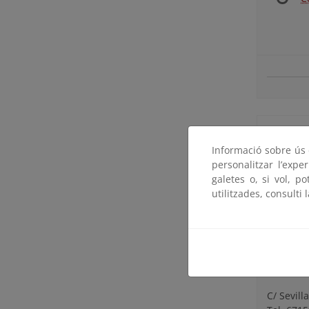
Oficina
Informació sobre ús d
personalitzar l’expe
Oficina 
galetes o, si vol, p
Director
utilitzades, consulti 
21760 Ma
Tel. 959
pndonan
Oficina 
C/ Sevill