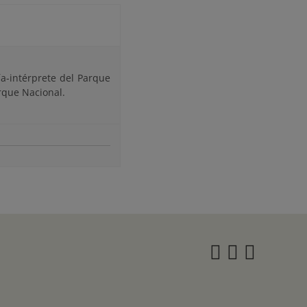
ía-intérprete del Parque
arque Nacional.
Instagra
Twitter
Face