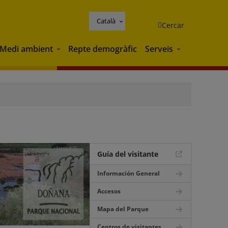
Català
Cercar
Medi ambient
Repte demogràfic
Serveis
Medi ambient
Serveis
Guía del visitante
Información General
Accesos
Mapa del Parque
Centros de visitantes