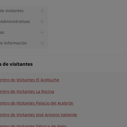
de visitantes
 Administrativas
cas
de Información
 de visitantes
entro de Visitantes El Acebuche
entro de Visitantes La Rocina
entro de Visitantes Palacio del Acebrón
entro de Visitantes José Antonio Valverde
entro de Visitantes Fábrica de Hielo