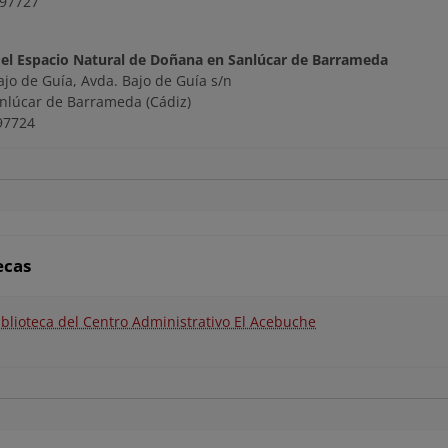
597727
del Espacio Natural de Doñana en Sanlúcar de Barrameda
ajo de Guía, Avda. Bajo de Guía s/n
nlúcar de Barrameda (Cádiz)
97724
ecas
iblioteca del Centro Administrativo El Acebuche