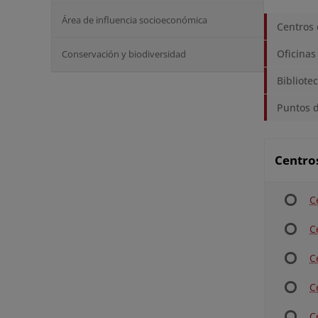
Área de influencia socioeconómica
Centros 
Oficinas
Conservación y biodiversidad
Bibliote
Puntos 
Centros
C
C
C
C
C