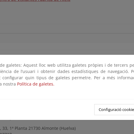
s Administrativas
e galetes: Aquest lloc web utilitza galetes pròpies i de tercers p
riència de l’usuari i obtenir dades estadístiques de navegació. P
Administrativa del Parque Nacional de Doñana
ot configurar quin tipus de galetes permetre. Per a més informa
-Conservador: D. Juan Pedro Castellano Domínguez
la nostra
Política de galetes.
talascañas-El Acebuche-Almonte (Huelva)
 439 627/26
a.csma@juntadeandalucia.es
Configuració cookie
del Espacio Natural de Doñana en Almonte
a, 33, 1ª Planta 21730 Almonte (Huelva)