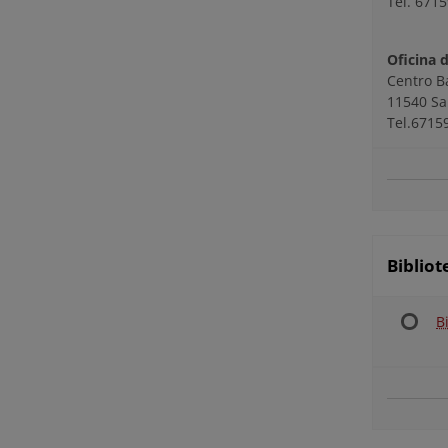
Tel. 671
Oficina 
Centro B
11540 Sa
Tel.6715
Bibliot
B