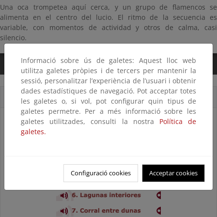
Una oca trompetea aquí cerca, y un grupo de flamencos se
alimenta en el centro del lucio. El ritmo de la secuencia es
variable, con momentos de actividad y otros de calma, casi
silencio.
Informació sobre ús de galetes: Aquest lloc web
0:00
/
2:59
utilitza galetes pròpies i de tercers per mantenir la
sessió, personalitzar l’experiència de l’usuari i obtenir
dades estadístiques de navegació. Pot acceptar totes
Cortes sonoros
les galetes o, si vol, pot configurar quin tipus de
galetes permetre. Per a més informació sobre les
galetes utilitzades, consulti la nostra
Política de
galetes.
Configuració cookies
Acceptar cookies