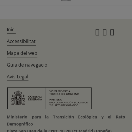
Inici
Instagr
Twitte
Fac
Accessibilitat
Mapa del web
Guia de navegació
Avís Legal
Ministerio para la Transición Ecológica y el Reto
Demográfico
Plaza San Juan de la Cruz, 10 28071 Madrid (España)