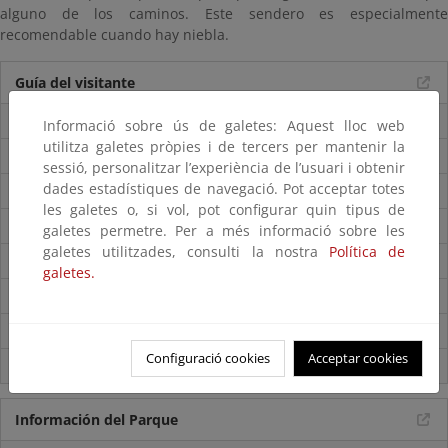
alguno de los caminos. Este sendero es especialmente
recomendable cuando hay niebla.
Guía del visitante
Guía del Parque
Informació sobre ús de galetes: Aquest lloc web
utilitza galetes pròpies i de tercers per mantenir la
Folleto del parque
sessió, personalitzar l’experiència de l’usuari i obtenir
dades estadístiques de navegació. Pot acceptar totes
Accesos
les galetes o, si vol, pot configurar quin tipus de
Mapa del Parque
galetes permetre. Per a més informació sobre les
galetes utilitzades, consulti la nostra
Política de
Centros de visitantes
galetes.
Itinerarios
Normas de visita
Configuració cookies
Acceptar cookies
Servicios externos
Información del Parque