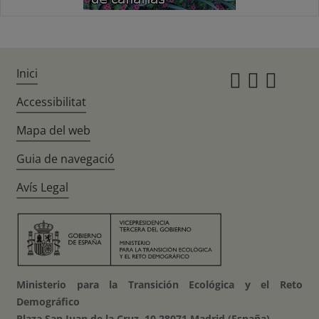
Inici
Instagr
Twitte
Fac
Accessibilitat
Mapa del web
Guia de navegació
Avís Legal
Ministerio para la Transición Ecológica y el Reto
Demográfico
Plaza San Juan de la Cruz, 10 28071 Madrid (España)