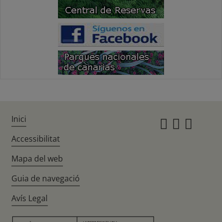
Inici
Instagr
Twitte
Fac
Accessibilitat
Mapa del web
Guia de navegació
Avís Legal