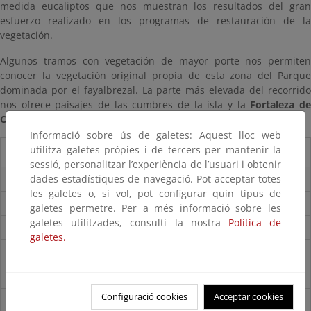
medida eucaliptos que nos muestran los resultados del gran
esfuerzo realizado en los programas de restauración de la
vegetación.
Algunos tramos con vegetación de mayor porte nos permiten
conocer la vegetación original propia de esta zona del Parque
dominada por el fayalbrezal. La parte más elevada del recorrido
nos ofrece paisajes de las cumbres de la isla y la
Fortaleza d
Chipude
.
Informació sobre ús de galetes: Aquest lloc web
utilitza galetes pròpies i de tercers per mantenir la
Guía del visitante
sessió, personalitzar l’experiència de l’usuari i obtenir
dades estadístiques de navegació. Pot acceptar totes
Guía del Parque
les galetes o, si vol, pot configurar quin tipus de
Folleto del parque
galetes permetre. Per a més informació sobre les
galetes utilitzades, consulti la nostra
Política de
Accesos
galetes.
Mapa del Parque
Centros de visitantes
Configuració cookies
Acceptar cookies
Itinerarios