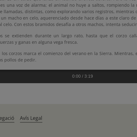
es una voz de alarma; el animal no huye a saltos, rompiendo la
e llamadas, distintas, como explorando varios registros, mientras 
e un macho en celo, aquerenciado desde hace días a este claro de
l celo. Con estos bramidos desafía a otros machos, intenta seduci
os se extienden durante un largo rato, hasta que el corzo calla
uerzas y ganas en alguna vega fresca.
e los corzos marca el comienzo del verano en la Sierra. Mientras,
os pollos de pedir.
0:00
/
3:19
egació
Avís Legal