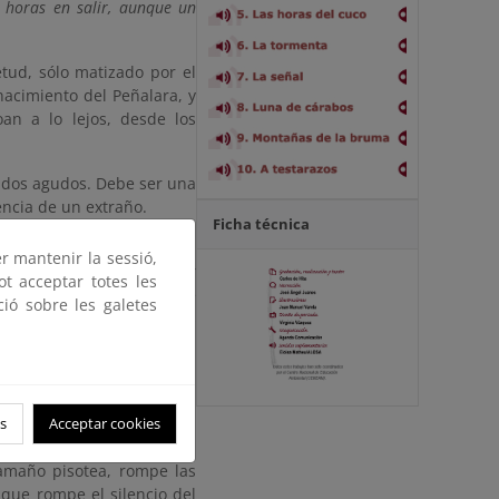
s horas en salir, aunque un
etud, sólo matizado por el
acimiento del Peñalara, y
an a lo lejos, desde los
ñidos agudos. Debe ser una
encia de un extraño.
Ficha técnica
itos arrastrados, agudos,
er mantenir la sessió,
esca. Un crujido pasa por
ot acceptar totes les
nsecto de gran tamaño que
ció sobre les galetes
s grande, un chotacabras
 cuartea su territorio, un
seguramente el padre. Y el
s
Acceptar cookies
tamaño pisotea, rompe las
 que rompe el silencio del