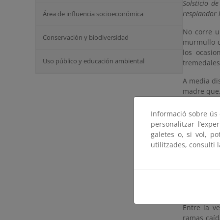
Solsticio d
resplandor l
Área de influencia socioeconómica
No corre u
Conservación y biodiversidad
murmullo d
los ocasi
Uso público y educación ambiental
tremedales
A media di
madre que, 
Pronto los
Informació sobre ús d
plañideros
personalitzar l’expe
encima, co
galetes o, si vol, p
pasa zumba
utilitzades, consulti 
europeo, av
claro del b
Siguen los
ululato an
Entre la v
ramas caíd