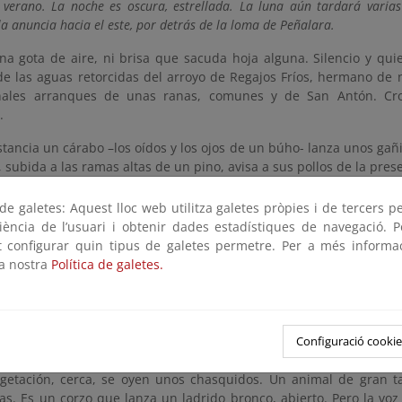
e verano. La noche es oscura, estrellada. La luna aún tardará varia
a anuncia hacia el este, por detrás de la loma de Peñalara.
na gota de aire, ni brisa que sacuda hoja alguna. Silencio y qui
e las aguas retorcidas del arroyo de Regajos Fríos, hermano de n
onales arranques de unas ranas, comunes y de San Antón. Cro
.
stancia un cárabo –los oídos y los ojos de un búho- lanza unos ga
subida a las ramas altas de un pino, avisa a sus pollos de la pres
 pollos olvidan toda cautela y empiezan a chillar, con unos gr
e galetes: Aquest lloc web utilitza galetes pròpies i de tercers p
. Unos grillos estridulan sin mucha convicción; la noche está fr
riència de l’usuari i obtenir dades estadístiques de navegació. P
mo el rastro de un moscardón, y le sigue otro. El primero, un i
ot configurar quin tipus de galetes permetre. Per a més informa
ndo, quizá un coleóptero, un ciervo volante. El segundo, má
la nostra
Política de galetes.
e de la noche que silba, ronronea y palmetea con las alas mientras
osque confinado entre matas de pinos y robles.
 pollos hambrientos. Ahora a media distancia ulula otro cárabo, 
Configuració cookie
uncia que, por el momento, no hay comida.
egetación, cerca, se oyen unos chasquidos. Un animal de gran 
as. Es un corzo que lanza un ladrido bronco, abierto. Pero la voz