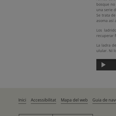
bosque no 
una serie d
Se trata d
asoma así a
Los ladrid
recuperar f
La ladra d
ulular. Ni l
Inici
Accessibilitat
Mapa del web
Guia de nav