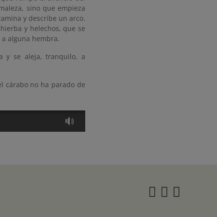
 maleza, sino que empieza
camina y describe un arco.
 hierba y helechos, que se
r a alguna hembra.
 y se aleja, tranquilo, a
 el cárabo no ha parado de
Instagra
Twitter
Face