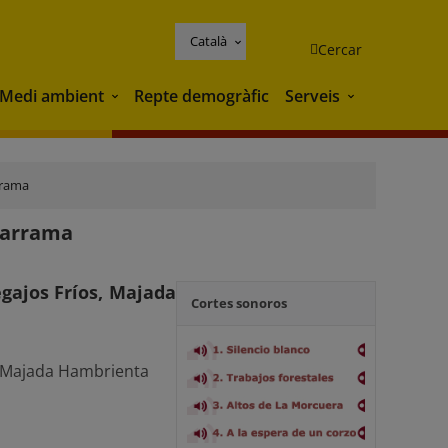
Català
Cercar
Medi ambient
Repte demogràfic
Serveis
Medi ambient
Serveis
rrama
adarrama
egajos Fríos, Majada
Cortes sonoros