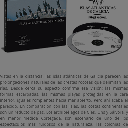
Vistas en la distancia, las islas atlánticas de Galicia parecen las
prolongaciones naturales de las crestas rocosas que delimitan las
rías. Desde cerca su aspecto confirma esa visión: las mismas
formas escarpadas, las mismas playas protegidas en la cara
interior, iguales rompientes hacia mar abierto. Pero ahí acaba el
parecido. En comparación con las islas, las costas continentales
son un reducto de paz. Los archipiélagos de Cíes, Ons y Sálvora, y
en menor medida Cortegada, son escenario de uno de los
espectáculos más ruidosos de la naturaleza, las colonias de