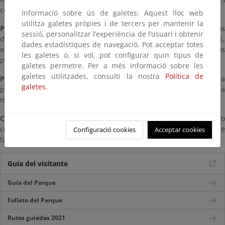
con la ventaja de salir de Demués y regresar al punto de partida.
Informació sobre ús de galetes: Aquest lloc web
utilitza galetes pròpies i de tercers per mantenir la
Preste atención a
(Interesting places): Los cambios progresivo
sessió, personalitzar l’experiència de l’usuari i obtenir
del paisaje entre el valle y la montaña / Las majadas,
dades estadístiques de navegació. Pot acceptar totes
especialmente Belbín, como asentamientos de verano para los
les galetes o, si vol, pot configurar quin tipus de
pastores y su ganado.
galetes permetre. Per a més informació sobre les
galetes utilitzades, consulti la nostra
Política de
Precauciones:
Considerar cómo se hace el recorrido para
galetes.
programar el regreso / Llevar agua / tener en cuenta la
meteorología.
Caution notes:
Plan the tour properly, remember that you have t
come back / You must carry water / Weather conditions must be
Configuració cookies
Acceptar cookies
taken into account.
Guía del visitante
Guía del Parque
Folleto del Parque
Rutas guiadas 2021