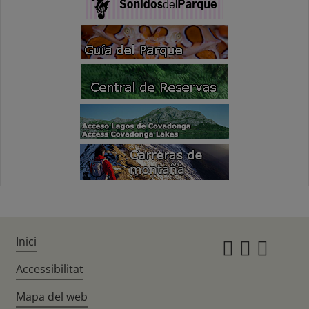
Inici
Instagr
Twitte
Fac
Accessibilitat
Mapa del web