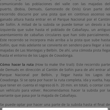
comunicando las poblaciones del valle con las majadas del
puerto, (Bobia, Demués, Gamonedo de Onís) Gran parte del
recorrido discurre por una pista que en continuo ascenso va
ganado altura hasta entrar en el Parque Nacional por el Cantón
de Soñín. A mitad de la subida se puede tomar un desvío a la
izquierda que sube hasta el poblado de Cabañayu, un antiguo
asentamiento de cabañas circulares que han sido parcialmente.
Este recorrido se incorpora más arriba a la pista que sube hasta
Soñín, que más adelante se convierte en sendero para llegar a las
majadas de Las Mantegas y Belbín. De ahí, una cómoda pista llega
hasta el entorno de los Lagos de Covadonga.
Cómo hacer la ruta
(How to make the trail): Este recorrido part
de Demués en dirección al Cantón de Soñín para de ahí entrar al
Parque Nacional por Belbín, y llegar hasta los Lagos de
Covadonga. Si se opta por hacer la ruta completa, ida y vuelta, hay
que tener en cuenta el regreso (6 h. 20 min. en total), o contar con
un vehículo para volver. Recomendamos hacer la subida por la
variante que pasa por la majada de Cabañayu.
Se puede optar por hacer una parte de la subida hasta el final de
la pista, y regresar por Cabañayu, reduciendo así el trayecto (4 h.)