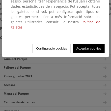
sessió, personalitzar l’experiència de l’usuari i obtenir
recorrido interior por las minas / El Centro de Visitantes Pedro
dades estadístiques de navegació. Pot acceptar totes
Pidal y sus exposiciones / Maqueta de los Picos de Europa / El
les galetes o, si vol, pot configurar quin tipus de
hayedo de Palomberu / Vistas de las cumbres del Macizo
galetes permetre. Per a més informació sobre les
Occidental.
galetes utilitzades, consulti la nostra
Política de
galetes.
Precauciones:
La niebla, especialmente en el recorrido largo.
Caution notes:
Beware of fog, especially in long tour trail.
Configuració cookies
Acceptar cookies
Guía del visitante
Guía del Parque
Folleto del Parque
Rutas guiadas 2021
Accesos
Mapa del Parque
Centros de visitantes
Itinerarios