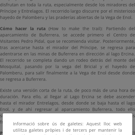
disfrutan en toda la ruta, especialmente desde los miradores del
Príncipe y Entrelagos. El recorrido largo discurre por el misterioso
hayedo de Palomberu y las praderías abiertas de la Vega de Enol.
Cómo hacer la ruta
(How to make the trail): Partiendo de
aparcamiento de Buferrera, se accede primero el Centro de
Visitantes Pedro Pidal, que se recomienda visitar. Posteriormente,
tras acercarse hasta el mirador del Príncipe, se regresa para
adentrarse en las minas de Buferrera en dirección al lago Ercina.
El recorrido se completa dando un rodeo detrás del monte del
Mosquital, pasando por la vega del Bricial y el hayedo de
Palomberu, para salir finalmente a la Vega de Enol desde donde
se regresa a Buferrera.
Existe una versión corta de la ruta, de poco más de una hora de
duración. Para ello, al llegar al Lago Ercina se debe ascender
hasta el mirador Entrelagos, desde donde se baja hasta el lago
Enol, y de ahí regresar al aparcamiento Buferrera, todo ello
siguiendo un cómodo sendero empedrado. Esta opción es la más
frecuentada por los visitantes.
Informació sobre ús de galetes: Aquest lloc web
utilitza galetes pròpies i de tercers per mantenir la
Preste atención a
(Interesting places): Formaciones lacustres / El