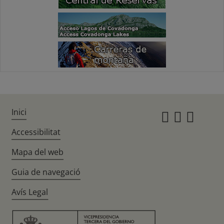
Inici
Instagr
Twitte
Fac
Accessibilitat
Mapa del web
Guia de navegació
Avís Legal