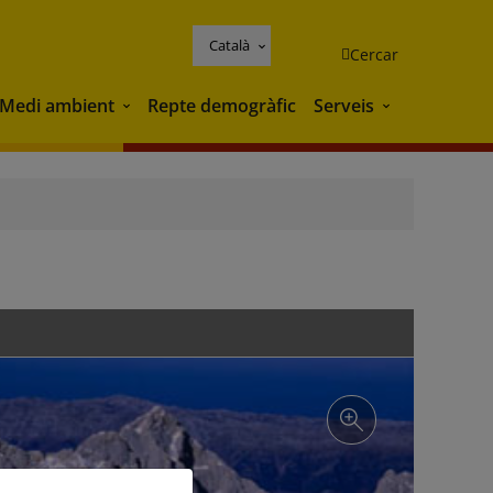
Català
Cercar
Medi ambient
Repte demogràfic
Serveis
Medi ambient
Serveis