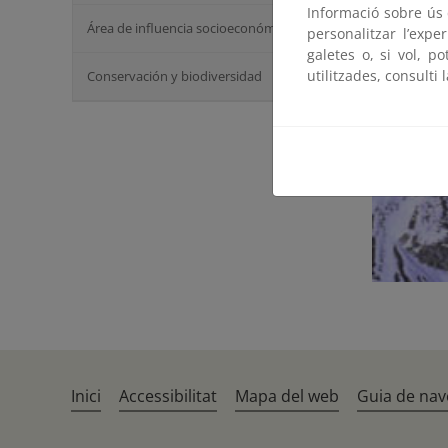
Informació sobre ús d
Área de influencia socioeconómica
personalitzar l’expe
galetes o, si vol, p
utilitzades, consulti 
Conservación y biodiversidad
Inici
Accessibilitat
Mapa del web
Guia de nav