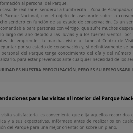
nformación al personal del Parque.
n caso de realizar el sendero La Cumbrecita – Zona de Acampada, 
el Parque Nacional, con el objeto de asesorarle sobre la conven
icho sendero en función de su estado de conservación. Es un se
ecomendable para personas con vértigo, que sufre muchos despre
 lo largo del año debido a las lluvias y a los fuertes vientos, po
ntes de emprender la marcha, visite o llame al Centro de Visi
reguntar por su estado de conservación y, si definitivamente se p
l personal del Parque tenga conocimiento del día y del número
ealizarlo, para estar prevenidos ante cualquier necesidad de los se
URIDAD ES NUESTRA PREOCUPACIÓN, PERO ES SU RESPONSABIL
daciones para las visitas al interior del Parque Nac
 visita satisfactoria, es conveniente que elija aquellos recorrido
sica y a sus expectativas. Infórmese antes de realizarlos en cua
ión del Parque para una mejor orientación sobre un plano.