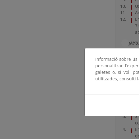
U
A
E
7
a
¡AYÚ
Informació sobre ús d
personalitzar l’expe
galetes o, si vol, p
Recome
utilitzades, consulti 
C
r
A
d
S
c
E
d