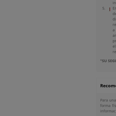
i
E
d
d
r
a
a
p
e
r
"SU SEG
Recomen
Para una
forma fí
informac