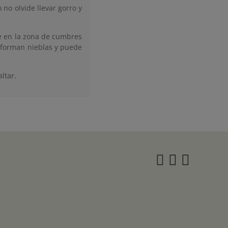
no olvide llevar gorro y
ue en la zona de cumbres
 forman nieblas y puede
ltar.
Instagra
Twitter
Face