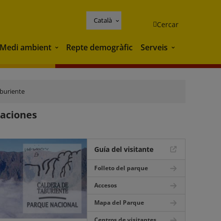
Català
Cercar
Medi ambient
Repte demogràfic
Serveis
Medi ambient
Serveis
aburiente
daciones
Guía del visitante
Folleto del parque
Accesos
Mapa del Parque
Centros de visitantes