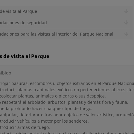
e visita al Parque
daciones de seguridad
aciones para las visitas al interior del Parque Nacional
de visita al Parque
hibido
rrojar basuras, escombros u objetos extraños en el Parque Naciona
ntroducir plantas o animales exóticos no pertenecientes al ecosiste
ecolectar plantas, animales o piedras o sus despojos.
e respetará el arbolado, arbustos, plantas y demás flora y fauna.
ueda prohibido hacer cualquier tipo de fuego.
anipular, deteriorar o trasladar objetos de valor artístico, arqueoló
ntroducir vehículos a motor por los senderos.
ntroducir armas de fuego.
roducir ruidos perturbadores de la paz y el silencio naturales del 