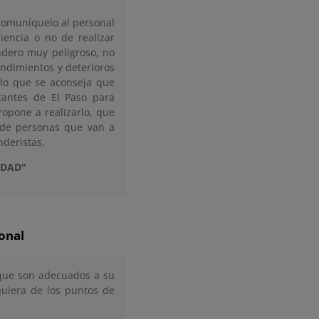
comuníquelo al personal
iencia o no de realizar
ndero muy peligroso, no
ndimientos y deterioros
r lo que se aconseja que
tantes de El Paso para
ropone a realizarlo, que
 de personas que van a
nderistas.
IDAD"
ional
s que son adecuados a su
lquiera de los puntos de