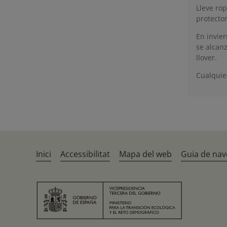
Lleve ro
protector
En invie
se alcan
llover.
Cualquier
Inici
Accessibilitat
Mapa del web
Guia de nav