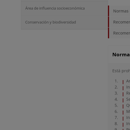
Área de influencia socioeconómica
Normas d
Recomen
Conservación y biodiversidad
Recomend
Normas 
Está pro
A
I
R
S
Q
M
I
I
P