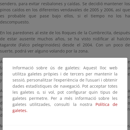
sendero, para evitar resbalones y caídas. Se decidió mantener los
pinos caídos en los diferentes vendavales de 2005 y 2006, así que
es probable que pase bajo ellos, si el tiempo no los ha
descompuesto.
En los paredones al este de los Roques de la Cumbrecita, después
de estar ausente muchos años, se ha visto nidificar al halcón
tagarote (Falco pelegrinoides) desde el 2004. Con un poco de
suerte, podrá ver alguno volando por la zona.
A medida que ascendemos, giraremos de nuevo a la vertiente de
Informació sobre ús de galetes: Aquest lloc web
la Caldera en la falda norte del Roque de los Cuervos. En la
utilitza galetes pròpies i de tercers per mantenir la
divisoria ya podemos tener una mejor vista del interior del Parque
sessió, personalitzar l’experiència de l’usuari i obtenir
y de la grandiosidad de la depresión calderiforme.
dades estadístiques de navegació. Pot acceptar totes
A partir de este punto, el sendero entra en un ambiente umbrío la
les galetes o, si vol, pot configurar quin tipus de
mayor parte del año por las mañanas. Atraviesa una zona entre
galetes permetre. Per a més informació sobre les
dos acantilados. El paso más escarpado se salvó bajando un poco
galetes utilitzades, consulti la nostra
Política de
la traza y construyendo una pared exterior que evita la sensación
galetes.
de vacío.
Más adelante en una formación de piroclastos amarillos