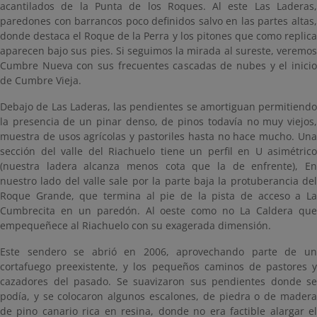
acantilados de la Punta de los Roques. Al este Las Laderas,
paredones con barrancos poco definidos salvo en las partes altas,
donde destaca el Roque de la Perra y los pitones que como replica
aparecen bajo sus pies. Si seguimos la mirada al sureste, veremos
Cumbre Nueva con sus frecuentes cascadas de nubes y el inicio
de Cumbre Vieja.
Debajo de Las Laderas, las pendientes se amortiguan permitiendo
la presencia de un pinar denso, de pinos todavía no muy viejos,
muestra de usos agrícolas y pastoriles hasta no hace mucho. Una
sección del valle del Riachuelo tiene un perfil en U asimétrico
(nuestra ladera alcanza menos cota que la de enfrente), En
nuestro lado del valle sale por la parte baja la protuberancia del
Roque Grande, que termina al pie de la pista de acceso a La
Cumbrecita en un paredón. Al oeste como no La Caldera que
empequeñece al Riachuelo con su exagerada dimensión.
Este sendero se abrió en 2006, aprovechando parte de un
cortafuego preexistente, y los pequeños caminos de pastores y
cazadores del pasado. Se suavizaron sus pendientes donde se
podía, y se colocaron algunos escalones, de piedra o de madera
de pino canario rica en resina, donde no era factible alargar el