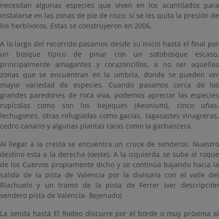
necesitan algunas especies que viven en los acantilados para
instalarse en las zonas de pie de risco, si se les quita la presión de
los herbívoros. Estas se construyeron en 2006.
A lo largo del recorrido pasamos desde su inicio hasta el final por
un bosque típico de pinar con un sotobosque escaso,
principalmente amagantes y corazoncillos, a no ser aquellas
zonas que se encuentran en la umbría, donde se pueden ver
mayor variedad de especies. Cuando pasamos cerca de los
grandes paredones de roca viva, podemos apreciar las especies
rupícolas como son los bejeques (Aeonium), cinco uñas,
lechugones, otras refugiadas como gacias, tagasastes vinagreras,
cedro canario y algunas plantas raras como la garbancera.
Al llegar a la cresta se encuentra un cruce de senderos. Nuestro
destino esta a la derecha (oeste). A la izquierda se sube al roque
de los Cuervos propiamente dicho y se continúa bajando hacia la
salida de la pista de Valencia por la divisoria con el valle del
Riachuelo y un tramo de la pista de Ferrer (ver descripción
sendero pista de Valencia- Bejenado)
La senda hasta El Rodeo discurre por el borde o muy próxima al