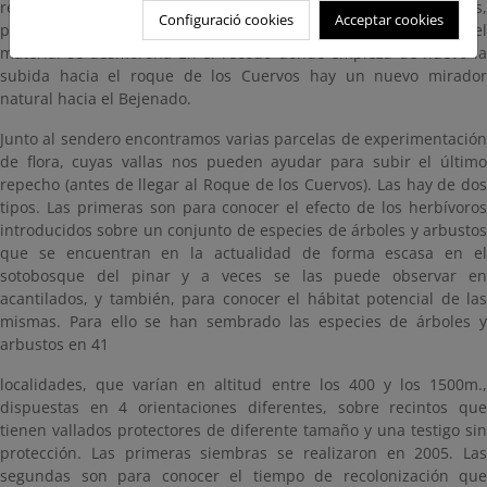
recubiertos de musgo el sendero se abrió a base de percutores,
Configuració cookies
Acceptar cookies
por su dureza, al contrario que en el resto del sendero, donde el
material se desmorona En el recodo donde empieza de nuevo la
subida hacia el roque de los Cuervos hay un nuevo mirador
natural hacia el Bejenado.
Junto al sendero encontramos varias parcelas de experimentación
de flora, cuyas vallas nos pueden ayudar para subir el último
repecho (antes de llegar al Roque de los Cuervos). Las hay de dos
tipos. Las primeras son para conocer el efecto de los herbívoros
introducidos sobre un conjunto de especies de árboles y arbustos
que se encuentran en la actualidad de forma escasa en el
sotobosque del pinar y a veces se las puede observar en
acantilados, y también, para conocer el hábitat potencial de las
mismas. Para ello se han sembrado las especies de árboles y
arbustos en 41
localidades, que varían en altitud entre los 400 y los 1500m.,
dispuestas en 4 orientaciones diferentes, sobre recintos que
tienen vallados protectores de diferente tamaño y una testigo sin
protección. Las primeras siembras se realizaron en 2005. Las
segundas son para conocer el tiempo de recolonización que