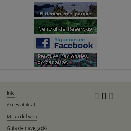
Inici
Instagr
Twitte
Fac
Accessibilitat
Mapa del web
Guia de navegació