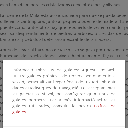
está lleno de minerales cristalizados como piróxenos y olivinos.
La fuente de la Mula está acondicionada para que se pueda beber
o llenar la cantimplora, junto al pequeño puente de madera. Este
puente como tantos otros hay que reponerlo de vez en cuando, ya
sea por desprendimiento de piedras o árboles, o crecidas de los
barrancos, y debido al deterioro inexorable de la madera.
Antes de llegar al barranco de Risco Liso se pasa por una zona de
humedad del suelo donde viven habitualmente fayas. En el
sotobosque dominan unas plantas invasoras procedentes de
Centroamérica conocidas como haraganes.
Informació sobre ús de galetes: Aquest lloc web
utilitza galetes pròpies i de tercers per mantenir la
Entre 1.994 y 1.995, una gran sequía provocó la muerte de
sessió, personalitzar l’experiència de l’usuari i obtenir
algunas de las fayas, lo que no habían conseguido hasta entonces
dades estadístiques de navegació. Pot acceptar totes
los incendios (pues tras un incendio se muere la parte aérea, pero
les galetes o, si vol, pot configurar quin tipus de
del cuello de la raíz salen nuevos brotes). Con la sequía la muerte
galetes permetre. Per a més informació sobre les
sobrevino a las plantas que estaban en los extremos de la
galetes utilitzades, consulti la nostra
Política de
humedad. Parte de las fayas perdieron muchas hojas y se les
galetes.
secaron algunas ramas, pero tras las lluvias de 1.996 se
recuperaron.