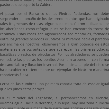
pastoreo que soportó la Caldera.
Al pasar por el Barranco de las Piedras Redondas, nos debe
sorprender el tamaño de los desprendimientos que han originado
tales fragmentos de rocas. Algunos de estos fueron utilizados por
los aborígenes como refugio, pues se han encontrado trozos de
cerámica. Estas rocas son aglomerados sedimentarios, formadas
entre los grandes periodos eruptivos. Si miramos hacia el paredón
por encima de nosotros, observaremos la gran potencia de estos
materiales erosivos antes de que aparezcan las primeras coladas
basálticas o restos de piroclastos. Por los alrededores se pueden
ver sobre las piedras los bonitos Aeonium arboreum, con forma
de candelabro y floración invernal. Por encima, al pie del risco se
ha descubierto recientemente un ejemplar de bicácaro (Canarina
canariensis f. 16).
Cerca de las cumbres una palmera canaria trata de escalar igual
que los pinos estos parajes.
En el mirador del Tagasaste, si permanecemos en silencio,
oiremos agua. Hacia la derecha, a lo lejos, hay una zona húmeda
con una fuente que mana de la parte más antigua de la isla y que