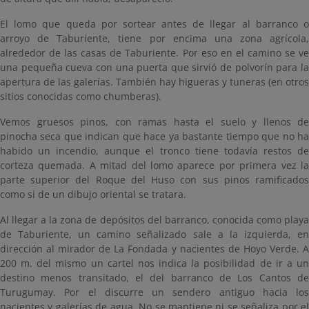
El lomo que queda por sortear antes de llegar al barranco o
arroyo de Taburiente, tiene por encima una zona agrícola,
alrededor de las casas de Taburiente. Por eso en el camino se ve
una pequeña cueva con una puerta que sirvió de polvorín para la
apertura de las galerías. También hay higueras y tuneras (en otros
sitios conocidas como chumberas).
Vemos gruesos pinos, con ramas hasta el suelo y llenos de
pinocha seca que indican que hace ya bastante tiempo que no ha
habido un incendio, aunque el tronco tiene todavía restos de
corteza quemada. A mitad del lomo aparece por primera vez la
parte superior del Roque del Huso con sus pinos ramificados
como si de un dibujo oriental se tratara.
Al llegar a la zona de depósitos del barranco, conocida como playa
de Taburiente, un camino señalizado sale a la izquierda, en
dirección al mirador de La Fondada y nacientes de Hoyo Verde. A
200 m. del mismo un cartel nos indica la posibilidad de ir a un
destino menos transitado, el del barranco de Los Cantos de
Turugumay. Por el discurre un sendero antiguo hacia los
nacientes y galerías de agua. No se mantiene ni se señaliza por el