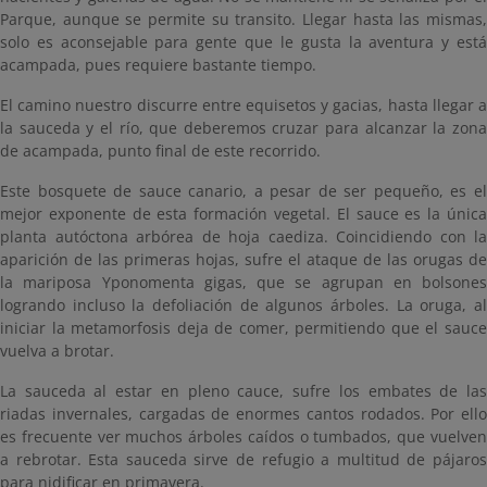
Parque, aunque se permite su transito. Llegar hasta las mismas,
solo es aconsejable para gente que le gusta la aventura y está
acampada, pues requiere bastante tiempo.
El camino nuestro discurre entre equisetos y gacias, hasta llegar a
la sauceda y el río, que deberemos cruzar para alcanzar la zona
de acampada, punto final de este recorrido.
Este bosquete de sauce canario, a pesar de ser pequeño, es el
mejor exponente de esta formación vegetal. El sauce es la única
planta autóctona arbórea de hoja caediza. Coincidiendo con la
aparición de las primeras hojas, sufre el ataque de las orugas de
la mariposa Yponomenta gigas, que se agrupan en bolsones
logrando incluso la defoliación de algunos árboles. La oruga, al
iniciar la metamorfosis deja de comer, permitiendo que el sauce
vuelva a brotar.
La sauceda al estar en pleno cauce, sufre los embates de las
riadas invernales, cargadas de enormes cantos rodados. Por ello
es frecuente ver muchos árboles caídos o tumbados, que vuelven
a rebrotar. Esta sauceda sirve de refugio a multitud de pájaros
para nidificar en primavera.