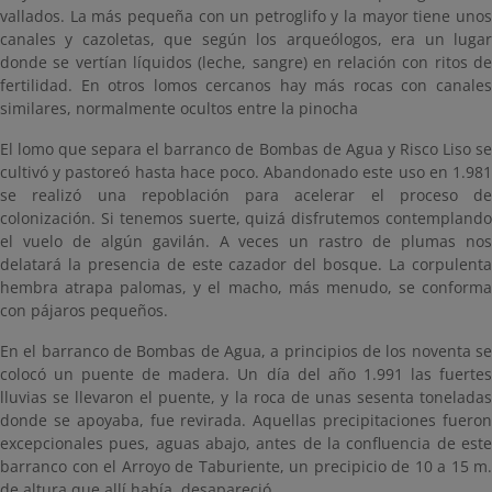
vallados. La más pequeña con un petroglifo y la mayor tiene unos
canales y cazoletas, que según los arqueólogos, era un lugar
donde se vertían líquidos (leche, sangre) en relación con ritos de
fertilidad. En otros lomos cercanos hay más rocas con canales
similares, normalmente ocultos entre la pinocha
El lomo que separa el barranco de Bombas de Agua y Risco Liso se
cultivó y pastoreó hasta hace poco. Abandonado este uso en 1.981
se realizó una repoblación para acelerar el proceso de
colonización. Si tenemos suerte, quizá disfrutemos contemplando
el vuelo de algún gavilán. A veces un rastro de plumas nos
delatará la presencia de este cazador del bosque. La corpulenta
hembra atrapa palomas, y el macho, más menudo, se conforma
con pájaros pequeños.
En el barranco de Bombas de Agua, a principios de los noventa se
colocó un puente de madera. Un día del año 1.991 las fuertes
lluvias se llevaron el puente, y la roca de unas sesenta toneladas
donde se apoyaba, fue revirada. Aquellas precipitaciones fueron
excepcionales pues, aguas abajo, antes de la confluencia de este
barranco con el Arroyo de Taburiente, un precipicio de 10 a 15 m.
de altura que allí había, desapareció.