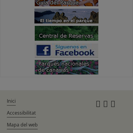
Inici
Instagr
Twitte
Fac
Accessibilitat
Mapa del web