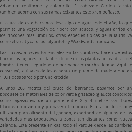
Adiantum reniforme, y culantrillo. El cabezote Carlina falcata,
también adorna con sus ramas colgantes este gran peñasco.
El cauce de este barranco lleva algo de agua todo el año, lo que
permite una vegetación de ribera con sauces, y aguas arriba en
los rincones más umbríos, otras especies típicas de la laurisilva
como el viñátigo, follao, algaritofe y Woodwardia radicans.
Las lluvias, a veces torrenciales en las cumbres, hacen de estos
barrancos lugares inestables donde ni las plantas ni las obras del
hombre tienen seguridad de permanecer mucho tiempo. Aquí se
construyó, a finales de los ochenta, un puente de madera que en
1.991 desapareció por una crecida.
A unos 200 metros del cruce del barranco, pasamos por un
bosquete de matorrales de color verde grisáceo (glauco) conocidos
como tagasastes, de un porte entre 2 y 4 metros con flores
blancas en invierno y primavera temprana. Este arbusto es muy
utilizado para alimento del ganado, exportándose algunas de las
variedades más productivas a zonas tan distantes como Nueva
Zelanda. Está presente en casi todo el Parque desde las cumbres
hasta la parte baja; y muy pocas veces se ven bosquetes debido al