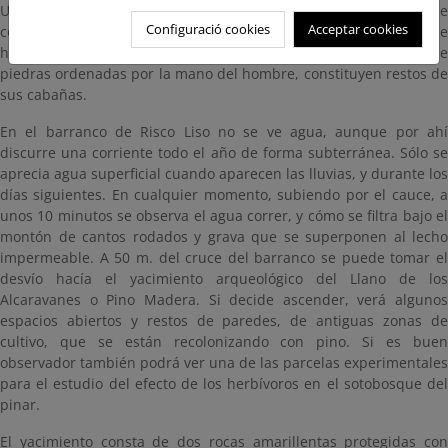
Un poco después, a la izquierda del camino, una piedra grande
Configuració cookies
Acceptar cookies
con una oquedad fue utilizada por aborígenes, encontrándose
hace tiempo cerámica en su interior. A la derecha, un conjunto de
piedras ordenadas por la mano del hombre, constituyen restos de
sus cabañas.
En el barranco de Risco Liso no se ve agua, aunque por ahí
discurre una corriente todo el año de forma subterránea. Sólo se
aprecia agua superficial cuando aparecen las lluvias, y durante los
días siguientes. En cualquier momento, subiendo por el cauce, a
unos 10 minutos se observa el agua correr, y cómo se filtra bajo el
montón de cantos rodados y grava que se superponen al lecho
impermeable. A 50 m. del cruce del barranco se puede tomar el
desvío hacía el yacimiento arqueológico del Llano de los
Alcaravanes o Pino Madera. Si decide ascender, verá algunos
espacios abiertos y restos de paredes, de antiguas zonas de
cultivo, que se están recolonizando con pino. Si es buen
observador también podrá ver una de las parcelas experimentales
para el estudio del efecto de los herbívoros en el sotobosque del
pinar.
El yacimiento consta de dos rocas amarillentas protegidas con