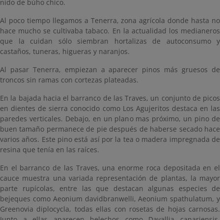
nido de búho chico.
Al poco tiempo llegamos a Tenerra, zona agrícola donde hasta no
hace mucho se cultivaba tabaco. En la actualidad los medianeros
que la cuidan sólo siembran hortalizas de autoconsumo y
castaños, tuneras, higueras y naranjos.
Al pasar Tenerra, empiezan a aparecer pinos más gruesos de
troncos sin ramas con cortezas plateadas.
En la bajada hacia el barranco de las Traves, un conjunto de picos
en dientes de sierra conocido como Los Agujeritos destaca en las
paredes verticales. Debajo, en un plano mas próximo, un pino de
buen tamaño permanece de pie después de haberse secado hace
varios años. Este pino está así por la tea o madera impregnada de
resina que tenía en las raíces.
En el barranco de las Traves, una enorme roca depositada en el
cauce muestra una variada representación de plantas, la mayor
parte rupícolas, entre las que destacan algunas especies de
bejeques como Aeonium davidbranwelli, Aeonium spathulatum, y
Greenovia diplocycla, todas ellas con rosetas de hojas carnosas.
Junto a ellas aparecen helechos como Davallia canariensis,