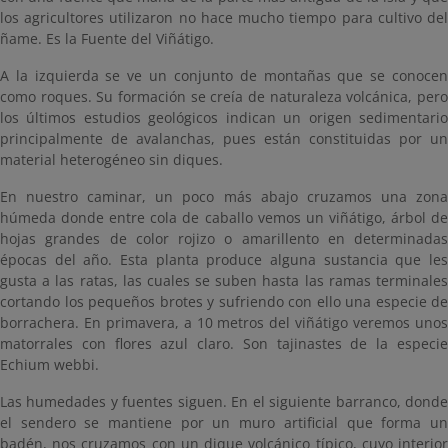
los agricultores utilizaron no hace mucho tiempo para cultivo del
ñame. Es la Fuente del Viñátigo.
A la izquierda se ve un conjunto de montañas que se conocen
como roques. Su formación se creía de naturaleza volcánica, pero
los últimos estudios geológicos indican un origen sedimentario
principalmente de avalanchas, pues están constituidas por un
material heterogéneo sin diques.
En nuestro caminar, un poco más abajo cruzamos una zona
húmeda donde entre cola de caballo vemos un viñátigo, árbol de
hojas grandes de color rojizo o amarillento en determinadas
épocas del año. Esta planta produce alguna sustancia que les
gusta a las ratas, las cuales se suben hasta las ramas terminales
cortando los pequeños brotes y sufriendo con ello una especie de
borrachera. En primavera, a 10 metros del viñátigo veremos unos
matorrales con flores azul claro. Son tajinastes de la especie
Echium webbi.
Las humedades y fuentes siguen. En el siguiente barranco, donde
el sendero se mantiene por un muro artificial que forma un
badén, nos cruzamos con un dique volcánico típico, cuyo interior