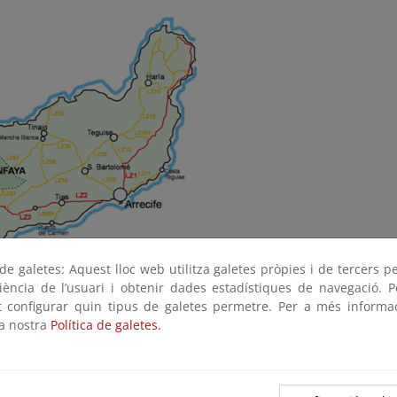
e galetes: Aquest lloc web utilitza galetes pròpies i de tercers p
riència de l’usuari i obtenir dades estadístiques de navegació. P
ot configurar quin tipus de galetes permetre. Per a més informa
cife, por Yaiza:
tomamos la carretera LZ-2 hasta Yaiza, para segu
la nostra
Política de galetes.
Montañas del Fuego y Tinajo. Enseguida nos encontramos con una
 materiales lávicos de la zona, sin señalización horizontal, para
guiendo la carretera desde el Echadero de los Camellos a 2,5 km n
al Centro Turístico de las "Montañas del Fuego" (Cabildo Insular 