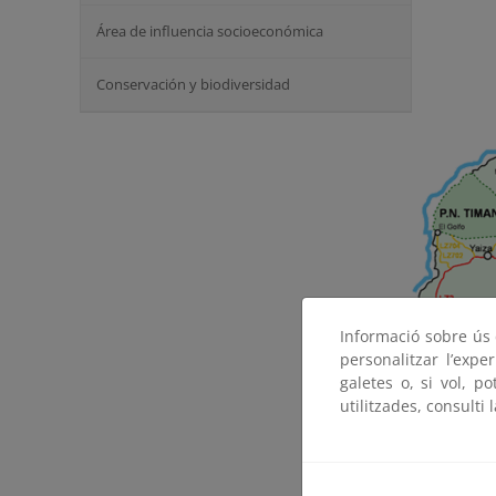
Área de influencia socioeconómica
Conservación y biodiversidad
Informació sobre ús d
personalitzar l’expe
galetes o, si vol, p
Desde Arre
utilitzades, consulti 
hacia las 
los mismos
paisaje. Si
de entrada 