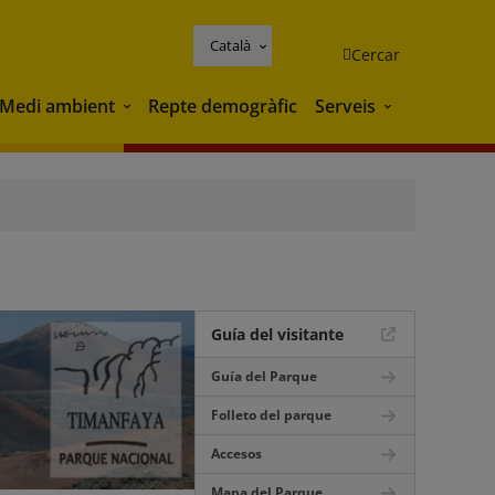
Català
Cercar
Medi ambient
Repte demogràfic
Serveis
Medi ambient
Serveis
Guía del visitante
Guía del Parque
Folleto del parque
Accesos
Mapa del Parque