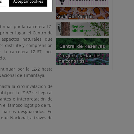
s
Acceptar cookies
contramos con el Centro de
ción del Parque Nacional.
inuar por la carretera LZ-
primer lugar el Centro de
 aspectos naturales que
or disfrute y comprensión
 la carretera LZ-67, nos
do.
ntinuar por la LZ-2 hasta
 Nacional de Timanfaya.
hasta la circunvalación de
hí por la LZ-67 se llega al
antes e Interpretación de
 el famoso logotipo de "El
e barcos desguazados. En
arque Nacional, a través de