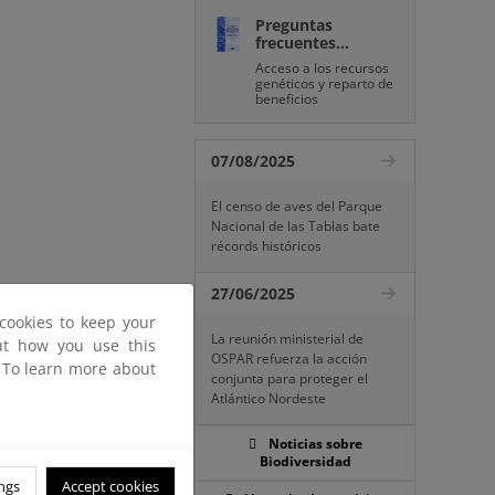
Preguntas
frecuentes...
Acceso a los recursos
genéticos y reparto de
beneficios
07/08/2025
El censo de aves del Parque
Nacional de las Tablas bate
récords históricos
27/06/2025
cookies to keep your
La reunión ministerial de
out how you use this
OSPAR refuerza la acción
. To learn more about
conjunta para proteger el
Atlántico Nordeste
Noticias sobre
Biodiversidad
ngs
Accept cookies