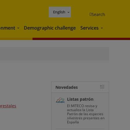
English
Search
onment
Demographic challenge
Services
Environment
Services
Novedades
Listas patrón
orestales
El MITECO revisa y
actualiza la Lista
Patrón de las especies
silvestres presentes en
España