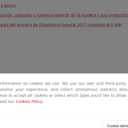
 y pesca
ucción, consumo y comercio exterior de la madera y sus productos
arga del Anuario de Estadística Forestal 2017 completo (8,5 MB)
information on cookies we use: We use our own and third-party 
sonalise your experience, and collect anonymous statistics ab
ose to accept all cookies or select which types you'd like to allow
read our
Cookies Policy.
Cookie setti