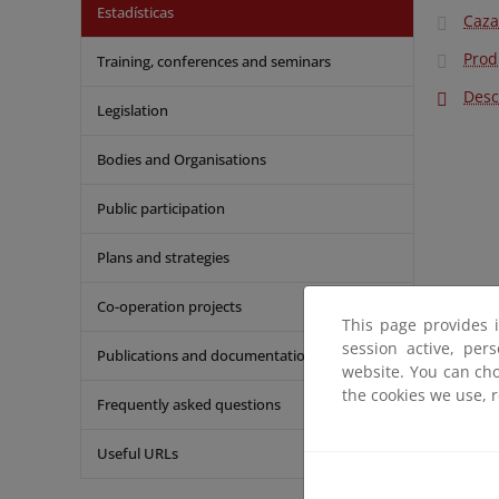
Estadísticas
Caza
Prod
Training, conferences and seminars
Desc
Legislation
Bodies and Organisations
Public participation
Plans and strategies
Co-operation projects
This page provides 
session active, per
Publications and documentation
website. You can cho
the cookies we use, 
Frequently asked questions
Useful URLs