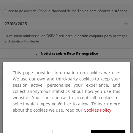
El censo de aves del Parque Nacional de las Tablas bate récords históricos
27/06/2025
La reunión ministerial de OSPAR refuerza la acción conjunta para proteger
el Atlántico Nordeste
Noticias sobre Reto Demográfico
Ver todas las noticias
This page provides information on cookies we use:
We use our own and third-party cookies to keep your
Accesos directos
session active, personalise your experience, and
collect anonymous statistics about how you use this
website. You can choose to accept all cookies or
select which types you'd like to allow. To learn more
about the cookies we use, read our
Cookies Policy.