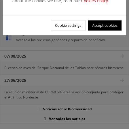
about the cookies we use, read our
Cookies Policy.
Listas patrón
El MITECO revisa y actualiza la Lista Patrón de las especies
silvestres presentes en España
Cookie settings
Accept cookies
Preguntas frecuentes...
Acceso a los recursos genéticos y reparto de beneficios
07/08/2025
El censo de aves del Parque Nacional de las Tablas bate récords históricos
27/06/2025
La reunión ministerial de OSPAR refuerza la acción conjunta para proteger
el Atlántico Nordeste
Noticias sobre Biodiversidad
Ver todas las noticias