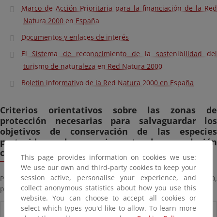
Marco de Acción Prioritaria para la financiación de la Red
Natura 2000 en España
Documentos y enlaces de interés
El Sistema de reconocimiento de la sostenibilidad del
turismo de naturaleza en Red Natura 2000
Boletín informativo de la Red Natura 2000 en España
Criterios orientativos sobre las zonas de
protección necesarias para salvaguardar los
objetivos de conservación de las especies
protegidas en los espacios naturales en relación
con la navegación aérea civil.
This page provides information on cookies we use:
We use our own and third-party cookies to keep your
session active, personalise your experience, and
Puede acceder al contenido de este documento, en su versión 1.0,
collect anonymous statistics about how you use this
pinchando
en este enlace
website. You can choose to accept all cookies or
select which types you'd like to allow. To learn more
Novedades