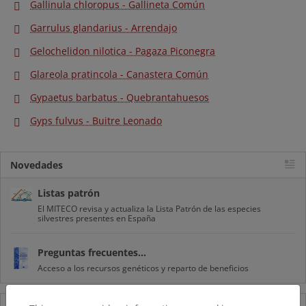
Gallinula chloropus - Gallineta Común
Garrulus glandarius - Arrendajo
Gelochelidon nilotica - Pagaza Piconegra
Glareola pratincola - Canastera Común
Gypaetus barbatus - Quebrantahuesos
Gyps fulvus - Buitre Leonado
Novedades
Listas patrón
El MITECO revisa y actualiza la Lista Patrón de las especies
silvestres presentes en España
Preguntas frecuentes...
Acceso a los recursos genéticos y reparto de beneficios