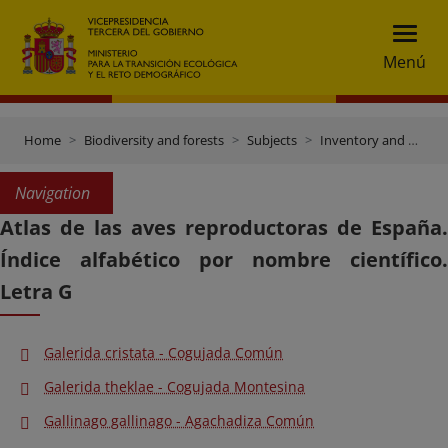
Menú
Home
Biodiversity and forests
Subjects
Inventory and data gateway
Navigation
Atlas de las aves reproductoras de España.
Índice alfabético por nombre científico.
Letra G
Galerida cristata - Cogujada Común
Galerida theklae - Cogujada Montesina
Gallinago gallinago - Agachadiza Común