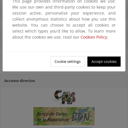
07/08/2025
This page provides information on cookies we use:
We use our own and third-party cookies to keep your
El censo de aves del Parque Nacional de las Tablas bate récords históricos
session active, personalise your experience, and
collect anonymous statistics about how you use this
27/06/2025
website. You can choose to accept all cookies or
select which types you'd like to allow. To learn more
La reunión ministerial de OSPAR refuerza la acción conjunta para proteger
about the cookies we use, read our
Cookies Policy.
el Atlántico Nordeste
Noticias sobre Biodiversidad
Cookie settings
Accept cookies
Ver todas las noticias
Accesos directos