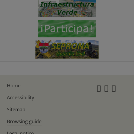
Home
Instagr
Twitte
Fac
Accessibility
Sitemap
Browsing guide
Legal notice