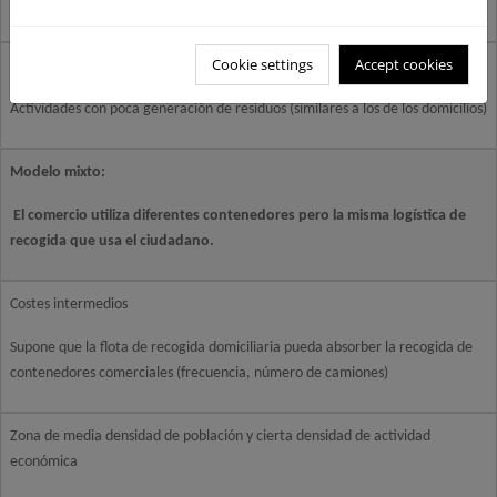
(contenerización y frecuencia)
Cookie settings
Accept cookies
Zonas con baja densidad de actividad económica
Actividades con poca generación de residuos (similares a los de los domicilios)
Modelo mixto:
El comercio utiliza diferentes contenedores pero la misma logística de
recogida que usa el ciudadano.
Costes intermedios
Supone que la flota de recogida domiciliaria pueda absorber la recogida de
contenedores comerciales (frecuencia, número de camiones)
Zona de media densidad de población y cierta densidad de actividad
económica