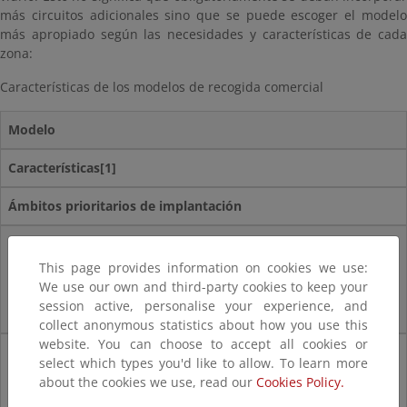
más circuitos adicionales sino que se puede escoger el modelo
más apropiado según las necesidades y características de cada
zona:
Características de los modelos de recogida comercial
Modelo
Características[1]
Ámbitos prioritarios de implantación
Modelo integrado:
This page provides information on cookies we use:
El comercio utiliza los mismos contenedores y logística de recogida que
We use our own and third-party cookies to keep your
usa el ciudadano.
session active, personalise your experience, and
collect anonymous statistics about how you use this
website. You can choose to accept all cookies or
Costes bajos
select which types you'd like to allow. To learn more
about the cookies we use, read our
Cookies Policy.
Supone que el servicio domiciliario pueda absorber estos flujos