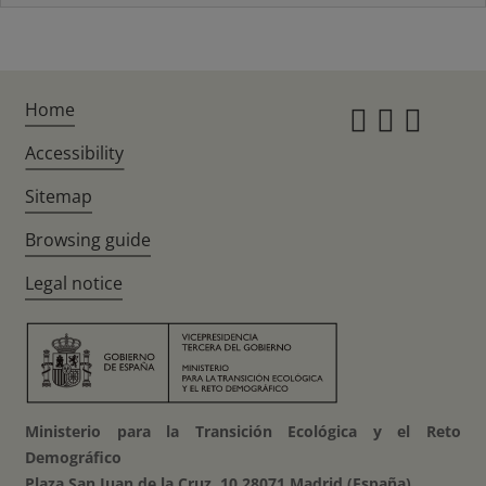
Home
Instagr
Twitte
Fac
Accessibility
Sitemap
Browsing guide
Legal notice
Ministerio para la Transición Ecológica y el Reto
Demográfico
Plaza San Juan de la Cruz, 10 28071 Madrid (España)