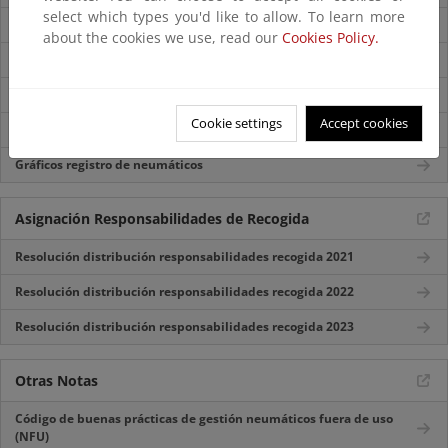
select which types you'd like to allow. To learn more
¿Cómo se recogen?
about the cookies we use, read our
Cookies Policy.
¿Cómo se tratan?
¿Qué aplicaciones tienen los materiales reciclados?
Cookie settings
Accept cookies
Registro productores producto: Sección Neumáticos de reposición
Gráficos registro de neumáticos
Asignación Responsabilidades de Recogida
Resolución distribución responsabilidades recogida 2021
Resolución distribución responsabilidades recogida 2022
Resolución distribución responsabilidades recogida 2023
Otras Notas
Código de buenas prácticas de gestión neumáticos fuera de uso
(NFU)