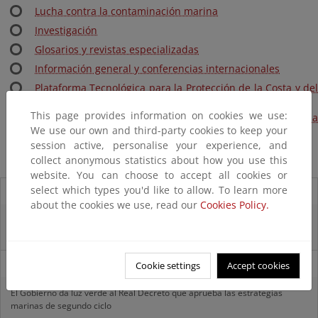
Lucha contra la contaminación marina
Investigación
Glosarios y revistas especializadas
Información general y conferencias internacionales
Plataforma Tecnológica para la Protección de la Costa y del
Medio Marino
This page provides information on cookies we use:
Plan Estatal de Protección de la Ribera del Mar contra la
We use our own and third-party cookies to keep your
Contaminación (Plan Ribera)
session active, personalise your experience, and
collect anonymous statistics about how you use this
website. You can choose to accept all cookies or
select which types you'd like to allow. To learn more
04/07/2025
about the cookies we use, read our
Cookies Policy.
Hugo Morán visita las obras de regeneración de la playa de La Antilla-
Islantilla
17/06/2025
Cookie settings
Accept cookies
El Gobierno da luz verde al Real Decreto que aprueba las estrategias
marinas de segundo ciclo