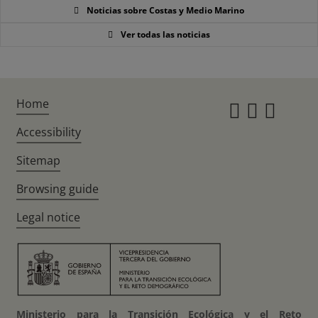
Noticias sobre Costas y Medio Marino
Ver todas las noticias
Home
Instagr
Twitte
Fac
Accessibility
Sitemap
Browsing guide
Legal notice
Ministerio para la Transición Ecológica y el Reto