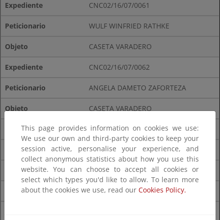
CNC02/16/07/0061
WULF WINFRIED RATHKE
CASETA VARADERO
CNC02/16/07/0062
ANGELA DAMETO ZAFORTEZA
CASETA VARADERO
This page provides information on cookies we use:
CNC02/16/07/0096
We use our own and third-party cookies to keep your
session active, personalise your experience, and
SA COVA DES POP, S.L.
collect anonymous statistics about how you use this
website. You can choose to accept all cookies or
MODIFICACIÓN MA-10/53
select which types you'd like to allow. To learn more
about the cookies we use, read our
Cookies Policy.
CNC02/17/07/0081
JUAN FIERRO MARCH