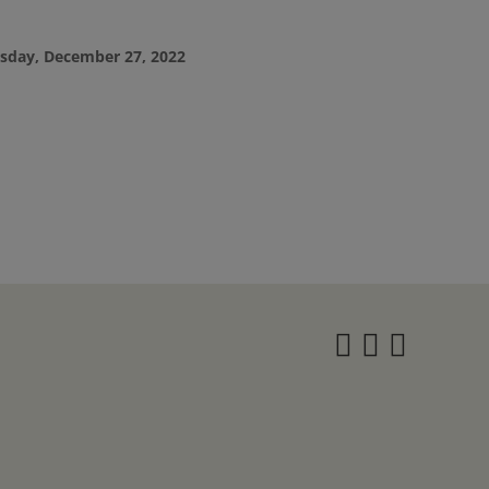
sday, December 27, 2022
Instagra
Twitter
Face