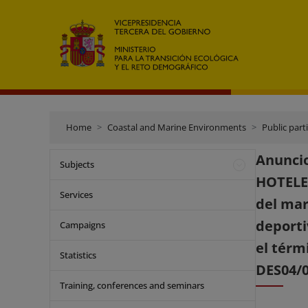
Home
Coastal and Marine Environments
Public part
Anuncio
Subjects
HOTELER
Services
del mar
deporti
Campaigns
el térm
Statistics
DES04/
Training, conferences and seminars