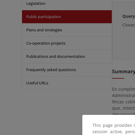
Legislation
Query
Public participation
Close
Plans and strategies
Co-operation projects
Publications and documentation
Frequently asked questions
Summar
Useful URLs
En cumplimi
Administra
fincas coli
que, intent
desconoci
personalme
This page provides 
session active, per
Se tramita 